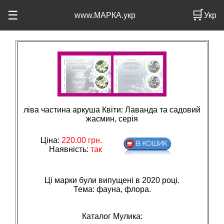
🛒
☰
www.МАРКА.укр
Укр
ліва частина аркуша Квіти: Лаванда та садовий
жасмин, серія
Ціна:
220.00
грн.
Наявність:
так
Ці марки були випущені в 2020 році.
Тема: фауна, флора.
Каталог Мулика: