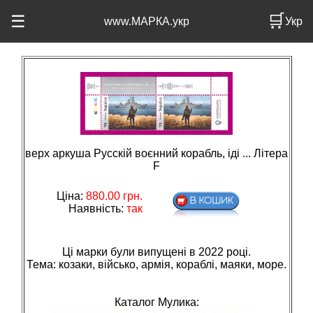
🛒
☰
www.МАРКА.укр
Укр
верх аркуша Русскій воєнний корабль, іді ... Літера
F
Ціна:
880.00
грн.
Наявність:
так
Ці марки були випущені в 2022 році.
Тема: козаки, вiйсько, армiя, кораблi, маяки, море.
Каталог Мулика: