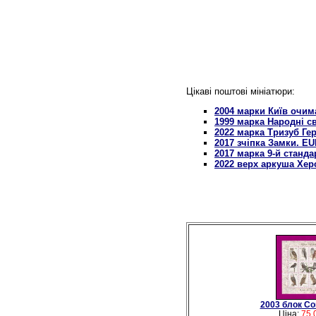
Цікаві поштові мініатюри:
2004 марки Київ очим
1999 марка Народні с
2022 марка Тризуб Ге
2017 зчіпка Замки. E
2017 марка 9-й станд
2022 верх аркуша Херс
2003 блок Со
Ціна:
75.