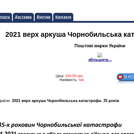
плата
Доставка
Відгуки
Контакти
2021 верх аркуша Чорнобильська кат
Поштові марки України
збільшити...
Ціна:
160.00
грн.
Наявність:
так
країни.
2021 верх аркуша Чорнобильська катастрофа. 35 рокiв
.