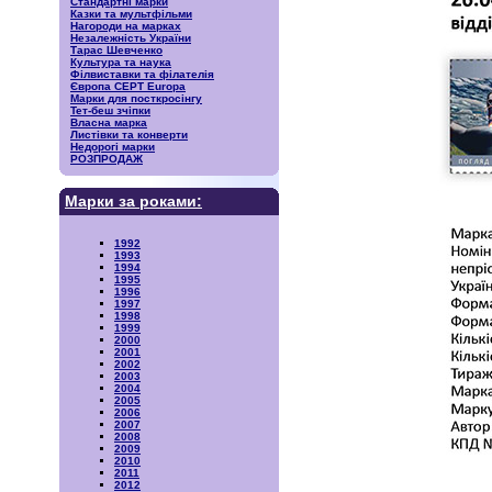
Стандартні марки
Казки та мультфільми
Нагороди на марках
Незалежність України
Тарас Шевченко
Культура та наука
Філвиставки та філателія
Європа CEPT Europa
Марки для посткросінгу
Тет-беш зчіпки
Власна марка
Листівки та конверти
Недорогі марки
РОЗПРОДАЖ
Марки за роками:
1992
1993
1994
1995
1996
1997
1998
1999
2000
2001
2002
2003
2004
2005
2006
2007
2008
2009
2010
2011
2012