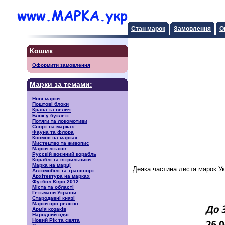
Стан марок
Замовлення
О
Кошик
Оформити замовлення
Марки за темами:
Нові марки
Поштові блоки
Краса та велич
Блок у буклеті
Потяги та локомотиви
Спорт на марках
Фауна та флора
Космос на марках
Мистецтво та живопис
Марки літаків
Русскiй воєнний корабль
Кораблі та вітрильники
Марка на марці
Деяка частина листа марок У
Автомобілі та транспорт
Архітектура на марках
Футбол Євро 2012
Міста та області
Гетьмани України
Стародавні князі
Марки про релігію
Армія козаків
Народний одяг
Новий Рік та свята