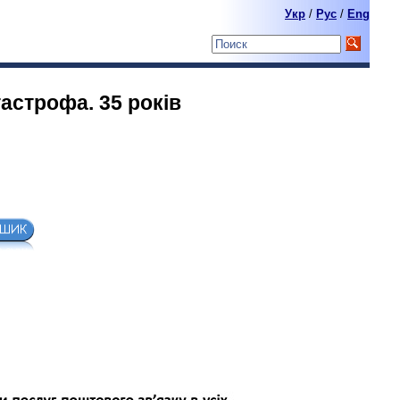
Укр
/
Pyc
/
Eng
астрофа. 35 рокiв