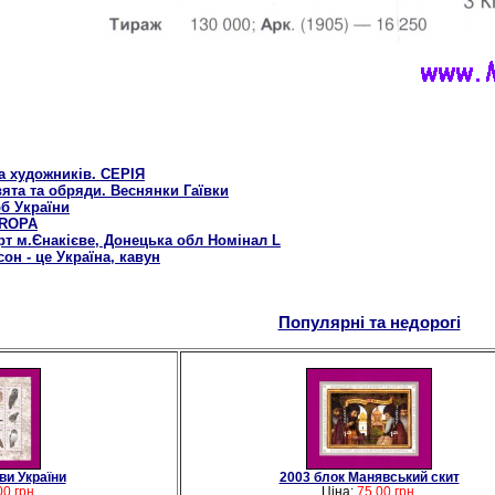
а художників. СЕРІЯ
вята та обряди. Веснянки Гаївки
рб України
UROPA
арт м.Єнакієве, Донецька обл Номінал L
он - це Україна, кавун
Популярні та недорогі
ви України
2003 блок Манявський скит
00 грн.
Ціна:
75.00 грн.