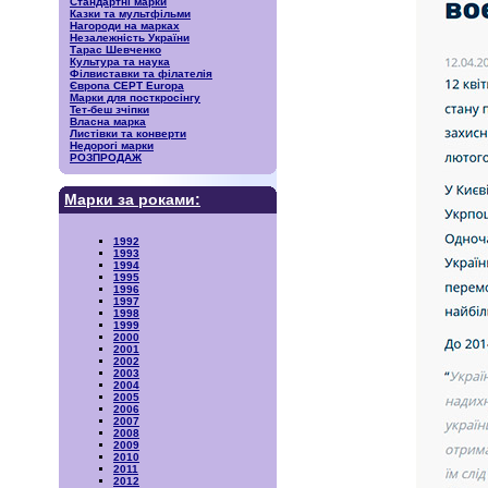
Стандартні марки
Казки та мультфільми
Нагороди на марках
Незалежність України
Тарас Шевченко
Культура та наука
Філвиставки та філателія
Європа CEPT Europa
Марки для посткросінгу
Тет-беш зчіпки
Власна марка
Листівки та конверти
Недорогі марки
РОЗПРОДАЖ
Марки за роками:
1992
1993
1994
1995
1996
1997
1998
1999
2000
2001
2002
2003
2004
2005
2006
2007
2008
2009
2010
2011
2012