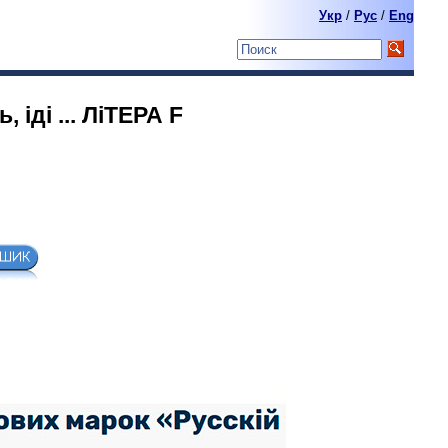
Укр
/
Pyc
/
Eng
 iдi ... ЛiТЕРА F