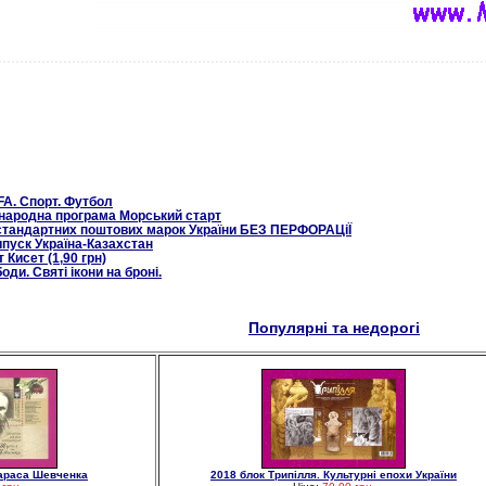
FA. Спорт. Футбол
народна програма Морський старт
 стандартних поштових марок України БЕЗ ПЕРФОРАЦіЇ
пуск Україна-Казахстан
 Кисет (1,90 грн)
ди. Святі ікони на броні.
Популярні та недорогі
Тараса Шевченка
2018 блок Трипілля. Культурні епохи України