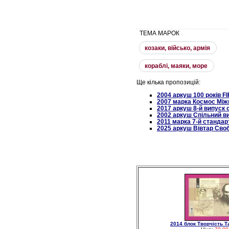
ТЕМА МАРОК
козаки, вiйсько, армiя
кораблi, маяки, море
Ще кілька пропозицій:
2004 аркуш 100 років FІ
2007 марка Космос Між
2017 аркуш 8-й випуск
2002 аркуш Спільний ви
2011 марка 7-й стандарт
2025 аркуш Вівтар Свобо
2014 блок Творчість 