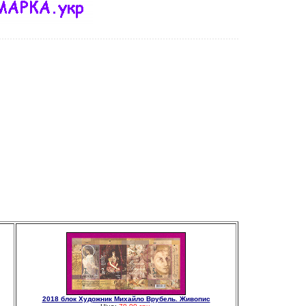
2018 блок Художник Михайло Врубель. Живопис