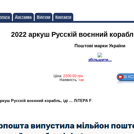
плата
Доставка
Відгуки
Контакти
2022 аркуш Русскiй воєнний корабль,
Поштові марки України
збільшити...
Ціна:
2200.00
грн.
Наявність:
так
аркуш Русскiй воєнний корабль, iдi ... ЛiТЕРА F
.