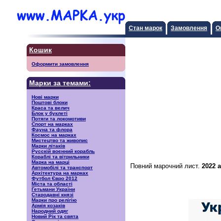
Стан марок
Замовлення
О
Кошик
Оформити замовлення
Марки за темами:
Нові марки
Поштові блоки
Краса та велич
Блок у буклеті
Потяги та локомотиви
Спорт на марках
Фауна та флора
Космос на марках
Мистецтво та живопис
Марки літаків
Русскiй воєнний корабль
Кораблі та вітрильники
Марка на марці
Повний марочний лист.
2022 
Автомобілі та транспорт
Архітектура на марках
Футбол Євро 2012
Міста та області
Гетьмани України
Стародавні князі
Марки про релігію
Армія козаків
Народний одяг
Новий Рік та свята