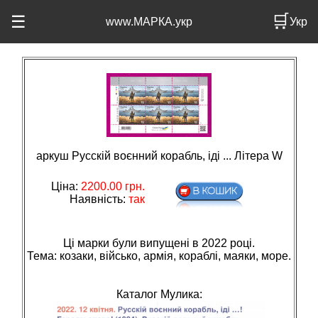
🛒
☰
www.МАРКА.укр
Укр
аркуш Русскій воєнний корабль, іді ... Літера W
Ціна:
2200.00
грн.
Наявність:
так
Ці марки були випущені в 2022 році.
Тема: козаки, вiйсько, армiя, кораблi, маяки, море.
Каталог Мулика: