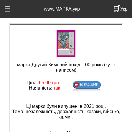
🛒
☰
www.МАРКА.укр
Укр
марка Другий Зимовий похід. 100 років (кут з
написом)
Ціна:
65.00
грн.
Наявність:
так
Ці марки були випущені в 2021 році.
Тема: незалежнiсть, державнiсть, козаки, вiйсько,
армiя.