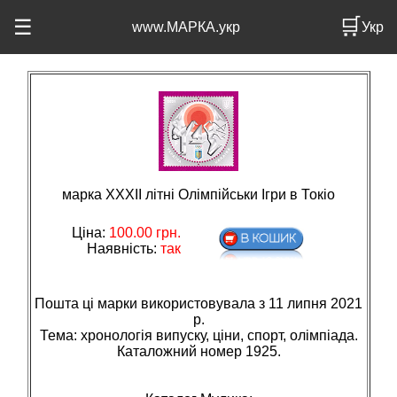
🛒
☰
www.МАРКА.укр
Укр
марка XXXІІ літні Олімпійськи Ігри в Токіо
Ціна:
100.00
грн.
Наявність:
так
Пошта ці марки використовувала з 11 липня 2021
р.
Тема: хронологiя випуску, цiни, спорт, олiмпiада.
Каталожний номер 1925.