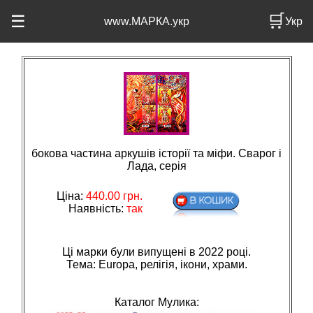
🛒
☰
www.МАРКА.укр
Укр
бокова частина аркушів історії та міфи. Сварог і
Лада, серія
Ціна:
440.00
грн.
Наявність:
так
Ці марки були випущені в 2022 році.
Тема: Europa, релiгiя, iкони, храми.
Каталог Мулика: