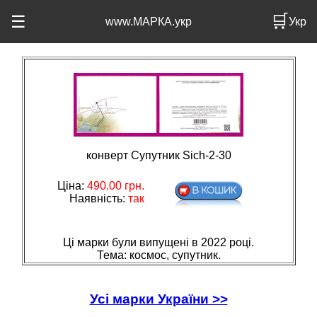
🛒
☰
www.МАРКА.укр
Укр
конверт Супутник Sіch-2-30
Ціна:
490.00
грн.
Наявність:
так
Ці марки були випущені в 2022 році.
Тема: космос, супутник.
Усі марки України >>