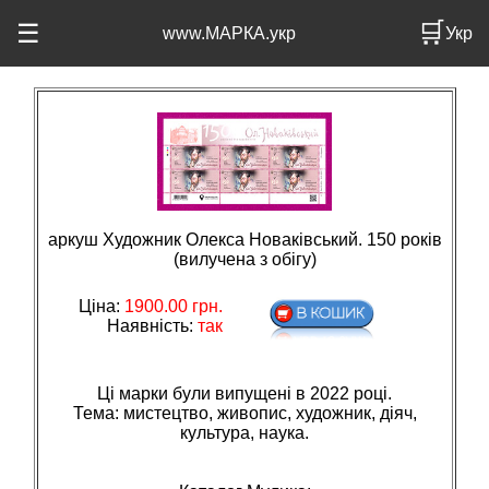
🛒
☰
www.МАРКА.укр
Укр
аркуш Художник Олекса Новаківський. 150 років
(вилучена з обігу)
Ціна:
1900.00
грн.
Наявність:
так
Ці марки були випущені в 2022 році.
Тема: мистецтво, живопис, художник, дiяч,
культура, наука.