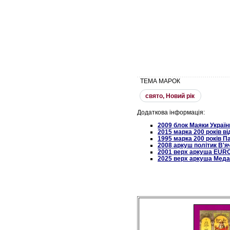
ТЕМА МАРОК
свято, Новий рiк
Додаткова інформація:
2009 блок Маяки Україн
2015 марка 200 років 
1995 марка 200 років
2008 аркуш політик В'я
2001 верх аркуша EURO
2025 верх аркуша Меда