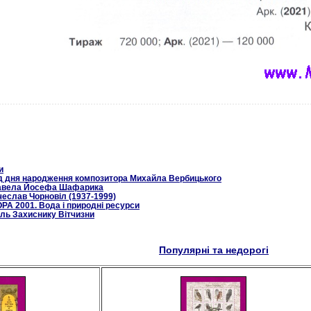
и
від дня народження композитора Михайла Вербицького
 Павела Йосефа Шафарика
чеслав Чорновіл (1937-1999)
PA 2001. Вода і природні ресурси
ль Захиснику Вітчизни
Популярні та недорогі