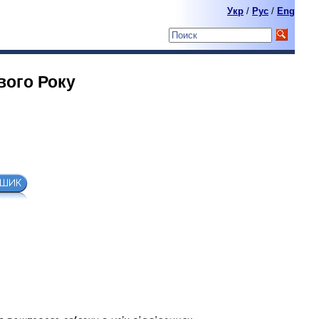
Укр
/
Pyc
/
Eng
вого Року