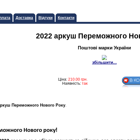
плата
Доставка
Відгуки
Контакти
2022 аркуш Переможного Но
Поштові марки України
збільшити...
Ціна:
210.00
грн.
Наявність:
так
аркуш Переможного Нового Року
.