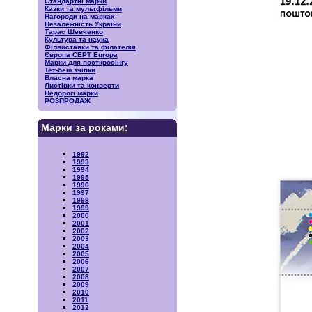
Стандартні марки
Казки та мультфільми
Нагороди на марках
Незалежність України
Тарас Шевченко
Культура та наука
Філвиставки та філателія
Європа CEPT Europa
Марки для посткросінгу
Тет-беш зчіпки
Власна марка
Листівки та конверти
Недорогі марки
РОЗПРОДАЖ
Марки за роками:
1992
1993
1994
1995
1996
1997
1998
1999
2000
2001
2002
2003
2004
2005
2006
2007
2008
2009
2010
2011
2012