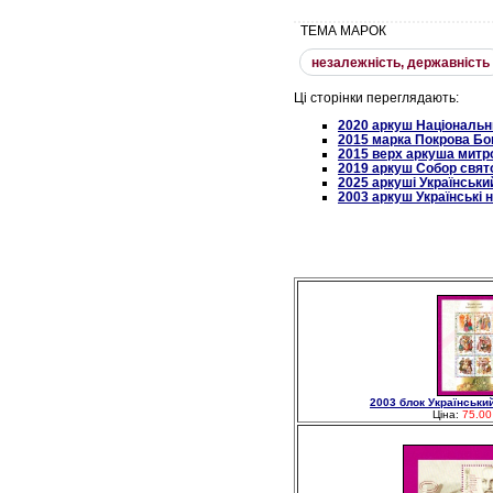
ТЕМА МАРОК
незалежнiсть, державнiсть
Ці сторінки переглядають:
2020 аркуш Національн
2015 марка Покрова Бог
2015 верх аркуша митр
2019 аркуш Собор свято
2025 аркуші Українськи
2003 аркуш Українські 
2003 блок Українськи
Ціна:
75.00