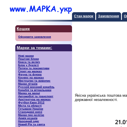
Стан марок
Замовлення
О
Кошик
Оформити замовлення
Марки за темами:
Нові марки
Поштові блоки
Краса та велич
Блок у буклеті
Потяги та локомотиви
Спорт на марках
Фауна та флора
Космос на марках
Мистецтво та живопис
Марки літаків
Русскiй воєнний корабль
Кораблі та вітрильники
Марка на марці
Якісна українська поштова м
Автомобілі та транспорт
державної незалежності.
Архітектура на марках
Футбол Євро 2012
Міста та області
Гетьмани України
Стародавні князі
Марки про релігію
Армія козаків
Народний одяг
Новий Рік та свята