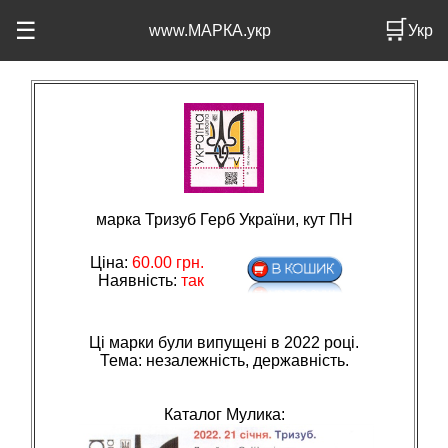
🛒
☰
www.МАРКА.укр
Укр
марка Тризуб Герб України, кут ПН
Ціна:
60.00
грн.
Наявність:
так
Ці марки були випущені в 2022 році.
Тема: незалежнiсть, державнiсть.
Каталог Мулика: