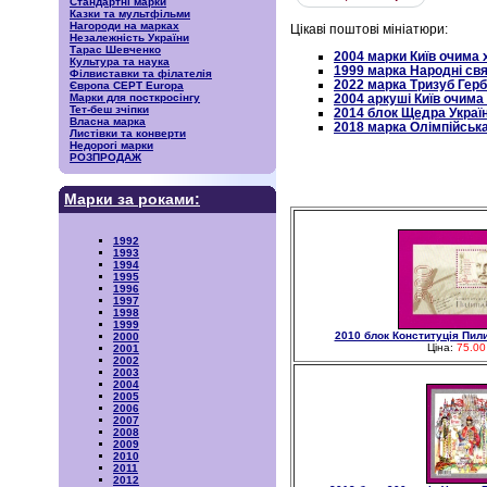
Стандартні марки
Казки та мультфільми
Нагороди на марках
Цікаві поштові мініатюри:
Незалежність України
Тарас Шевченко
2004 марки Київ очима 
Культура та наука
1999 марка Народні свя
Філвиставки та філателія
2022 марка Тризуб Герб
Європа CEPT Europa
2004 аркуші Київ очима
Марки для посткросінгу
Тет-беш зчіпки
2014 блок Щедра Украї
Власна марка
2018 марка Олімпійська
Листівки та конверти
Недорогі марки
РОЗПРОДАЖ
Марки за роками:
1992
1993
1994
1995
1996
1997
1998
1999
2010 блок Конституція Пили
2000
Ціна:
75.00
2001
2002
2003
2004
2005
2006
2007
2008
2009
2010
2011
2012