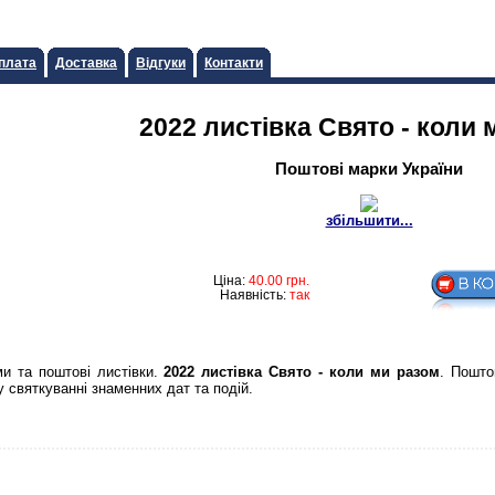
плата
Доставка
Відгуки
Контакти
2022 листiвка Свято - коли 
Поштові марки України
збільшити...
Ціна:
40.00
грн.
Наявність:
так
и та поштові листівки.
2022 листiвка Свято - коли ми разом
. Пошто
у святкуванні знаменних дат та подій.