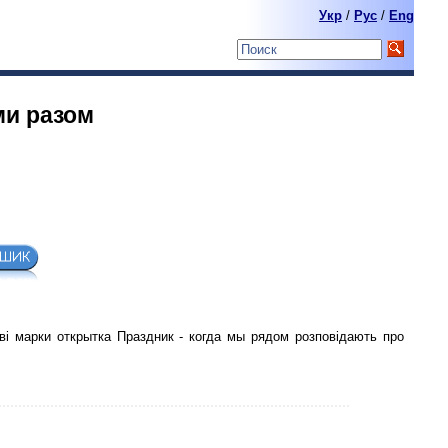
Укр
/
Pyc
/
Eng
ми разом
ві марки открытка Праздник - когда мы рядом розповідають про