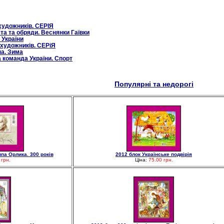
художників. СЕРІЯ
та та обряди. Веснянки Гаївки
 України
 художників. СЕРіЯ
на. Зима
 команда України. Спорт
Популярні та недорогі
па Орлика. 300 років
2012 блок Українське подвірія
 грн.
Ціна:
75.00 грн.