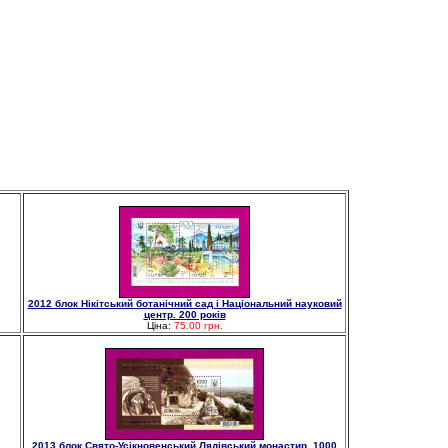
2012 блок Нікітський ботанічний сад і Національний науковий
центр. 200 років
Ціна:
75.00 грн.
2013 блок Свято-Усікновенський Лядівський монастир. 1000