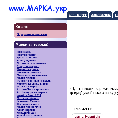
Стан марок
Замовлення
О
Кошик
Оформити замовлення
Марки за темами:
Нові марки
Поштові блоки
Краса та велич
Блок у буклеті
Потяги та локомотиви
Спорт на марках
Фауна та флора
Космос на марках
Мистецтво та живопис
Марки літаків
Русскiй воєнний корабль
Кораблі та вітрильники
Марка на марці
КПД, конверти, картмаксимум
Автомобілі та транспорт
традиції українського народу 
Архітектура на марках
Футбол Євро 2012
Міста та області
Гетьмани України
Стародавні князі
Марки про релігію
ТЕМА МАРОК
Армія козаків
Народний одяг
Новий Рік та свята
свято, Новий рiк