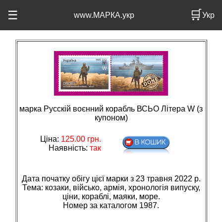
🛒
☰
www.МАРКА.укр
Укр
марка Русскій воєнний корабль ВСЬО Літера W (з
купоном)
Ціна:
125.00
грн.
Наявність:
так
Дата початку обігу цієї марки з 23 травня 2022 р.
Тема: козаки, вiйсько, армiя, хронологiя випуску,
цiни, кораблi, маяки, море.
Номер за каталогом 1987.