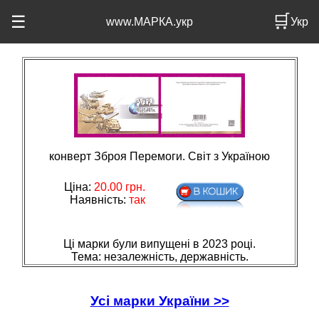
🛒
☰
www.МАРКА.укр
Укр
конверт Зброя Перемоги. Світ з Україною
Ціна:
20.00
грн.
Наявність:
так
Ці марки були випущені в 2023 році.
Тема: незалежнiсть, державнiсть.
Усі марки України >>