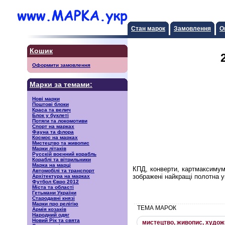
Стан марок
Замовлення
О
Кошик
Оформити замовлення
Марки за темами:
Нові марки
Поштові блоки
Краса та велич
Блок у буклеті
Потяги та локомотиви
Спорт на марках
Фауна та флора
Космос на марках
Мистецтво та живопис
Марки літаків
Русскiй воєнний корабль
Кораблі та вітрильники
Марка на марці
КПД, конверти, картмаксимум
Автомобілі та транспорт
зображені найкращі полотна у
Архітектура на марках
Футбол Євро 2012
Міста та області
Гетьмани України
Стародавні князі
Марки про релігію
ТЕМА МАРОК
Армія козаків
Народний одяг
Новий Рік та свята
мистецтво, живопис, худож