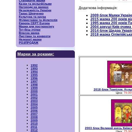
Стандартні марки
Казки та мультфільми
Нагороди на марках
Додаткова інформація:
Незалежність України
Тарас Шевченко
2009 блок Маяки Україн
Культура та наука
2015 марка 200 років 
Філвиставки та філателія
1995 марка 200 років
Європа CEPT Europa
2004 аркуші Київ очима
Марки для посткросінгу
Тет-беш зчіпки
2014 блок Щедра Украї
Власна марка
2018 марка Олімпійська
Листівки та конверти
Недорогі марки
РОЗПРОДАЖ
Марки за роками:
1992
1993
1994
1995
1996
1997
1998
1999
2018 блок Трипілля. Куль
2000
Ціна:
70.00
2001
2002
2003
2004
2005
2006
2007
2008
2009
2010
2011
2003 блок Великий князь Київ
2012
Ціна:
75.00