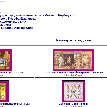
и
від дня народження композитора Михайла Вербицького
 Павела Йосефа Шафарика
 художників. СЕРіЯ
на. Зима
 команда України. Спорт
Популярні та недорогі
турні епохи України
2018 блок Художник Михайло Врубель. Живопис
 грн.
Ціна:
70.00 грн.
ський Володимир Мономах
2003 блок Сови України
 грн.
Ціна:
75.00 грн.