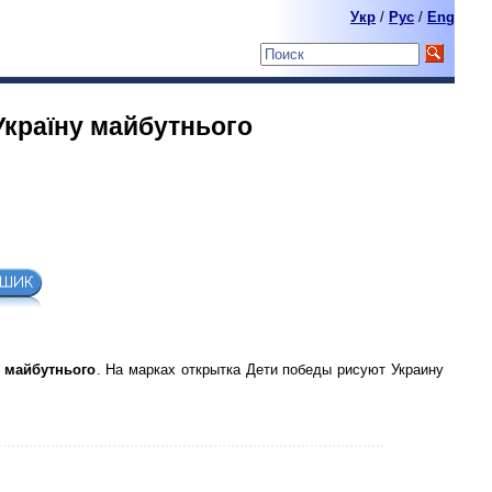
Укр
/
Pyc
/
Eng
Україну майбутнього
у майбутнього
. На марках открытка Дети победы рисуют Украину