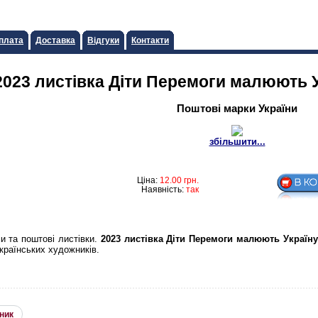
плата
Доставка
Відгуки
Контакти
2023 листiвка Дiти Перемоги малюють 
Поштові марки України
збільшити...
Ціна:
12.00
грн.
Наявність:
так
и та поштові листівки.
2023 листiвка Дiти Перемоги малюють Україн
країнських художників.
ник