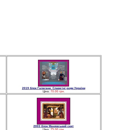
2019 блок Галагани. Славетні роди України
Ціна:
70.00 грн.
2003 блок Манявський скит
Ціна:
75.00 грн.