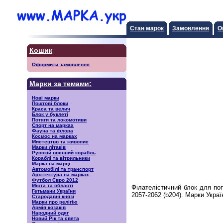
Стан марок
Замовлення
О
Кошик
Оформити замовлення
Марки за темами:
Нові марки
Поштові блоки
Краса та велич
Блок у буклеті
Потяги та локомотиви
Спорт на марках
Фауна та флора
Космос на марках
Мистецтво та живопис
Марки літаків
Русскiй воєнний корабль
Кораблі та вітрильники
Марка на марці
Автомобілі та транспорт
Архітектура на марках
Футбол Євро 2012
Міста та області
Філателістичний блок для по
Гетьмани України
2057-2062 (b204). Марки Укра
Стародавні князі
Марки про релігію
Армія козаків
Народний одяг
Новий Рік та свята