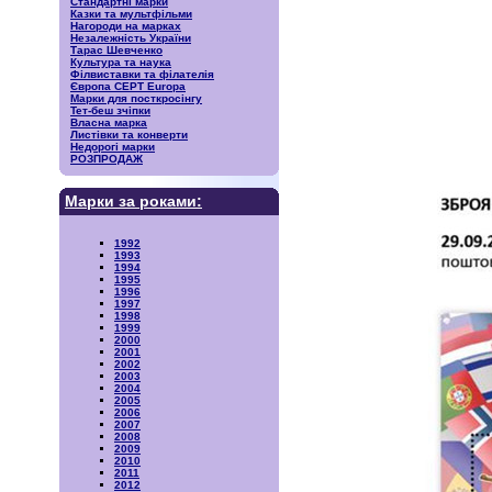
Стандартні марки
Казки та мультфільми
Нагороди на марках
Незалежність України
Тарас Шевченко
Культура та наука
Філвиставки та філателія
Європа CEPT Europa
Марки для посткросінгу
Тет-беш зчіпки
Власна марка
Листівки та конверти
Недорогі марки
РОЗПРОДАЖ
Марки за роками:
1992
1993
1994
1995
1996
1997
1998
1999
2000
2001
2002
2003
2004
2005
2006
2007
2008
2009
2010
2011
2012