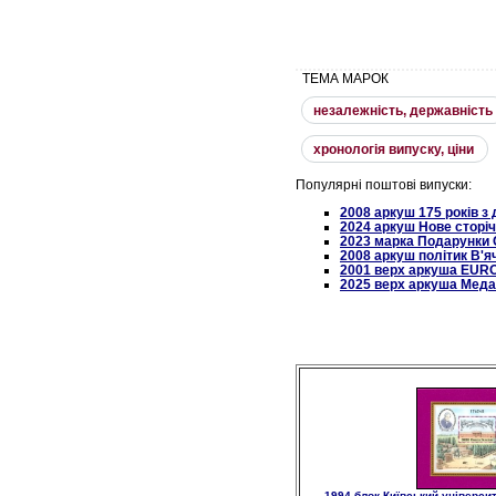
ТЕМА МАРОК
незалежнiсть, державнiсть
хронологiя випуску, цiни
Популярні поштові випуски:
2008 аркуш 175 років 
2024 аркуш Нове сторіч
2023 марка Подарунки 
2008 аркуш політик В'я
2001 верх аркуша EURO
2025 верх аркуша Меда
1994 блок Київський універси