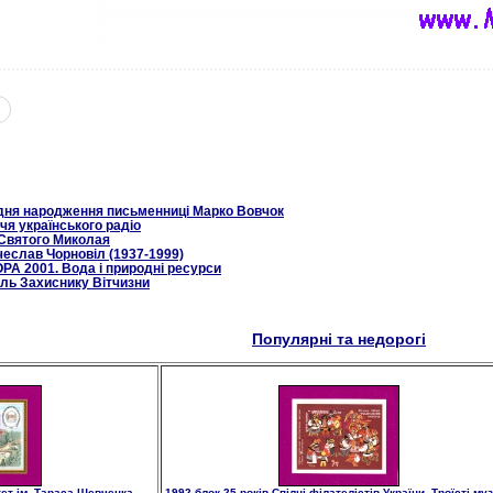
з дня народження письменниці Марко Вовчок
чя українського радіо
Святого Миколая
чеслав Чорновіл (1937-1999)
PA 2001. Вода і природні ресурси
ль Захиснику Вітчизни
Популярні та недорогі
тет ім. Тараса Шевченка
1992 блок 25 років Спілці філателістів України. Троїсті му