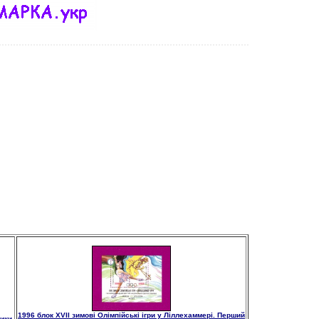
1996 блок XVІІ зимові Олімпійські ігри у Ліллехаммері. Перший
зики