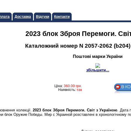
плата
Доставка
Відгуки
Контакти
2023 блок Зброя Перемоги. Свi
Каталожний номер N 2057-2062 (b204) 
Поштові марки України
збільшити...
Ціна:
360.00
грн.
Наявність:
так
повнення колекції.
2023 блок Зброя Перемоги. Свiт з Україною
. Дата 
їни блок Оружие Победы. Мир с Украиной розставлені в хронологічному п