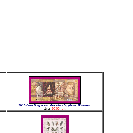
2018 блок Художник Михайло Врубель. Живопис
Ціна:
70.00 грн.