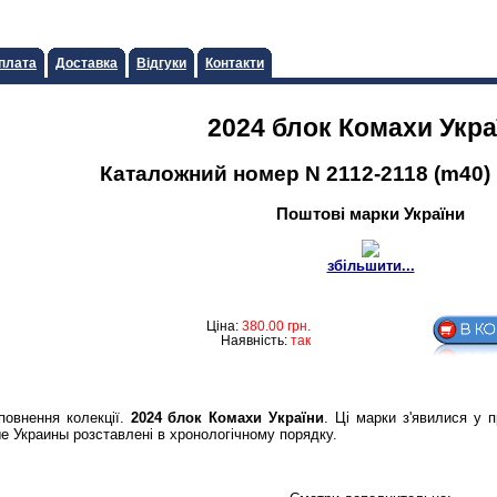
плата
Доставка
Відгуки
Контакти
2024 блок Комахи Укра
Каталожний номер N 2112-2118 (m40) 
Поштові марки України
збільшити...
Ціна:
380.00
грн.
Наявність:
так
повнення колекції.
2024 блок Комахи України
. Ці марки з'явилися у 
е Украины розставлені в хронологічному порядку.