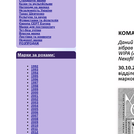
Стандартні марки
Казки та мультфільми
Нагороди на марках
Незалежність України
Тарас Шевченко
Культура та наука
Філвиставки та філателія
Європа CEPT Europa
Марки для посткросінгу
Тет-беш зчіпки
Власна марка
Листівки та конверти
Недорогі марки
РОЗПРОДАЖ
Марки за роками:
1992
1993
1994
1995
1996
1997
1998
1999
2000
2001
2002
2003
2004
2005
2006
2007
2008
2009
2010
2011
2012