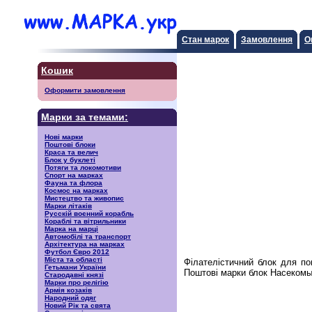
Стан марок
Замовлення
О
Кошик
Оформити замовлення
Марки за темами:
Нові марки
Поштові блоки
Краса та велич
Блок у буклеті
Потяги та локомотиви
Спорт на марках
Фауна та флора
Космос на марках
Мистецтво та живопис
Марки літаків
Русскiй воєнний корабль
Кораблі та вітрильники
Марка на марці
Автомобілі та транспорт
Архітектура на марках
Футбол Євро 2012
Міста та області
Філателістичний блок для по
Гетьмани України
Поштові марки блок Насекомы
Стародавні князі
Марки про релігію
Армія козаків
Народний одяг
Новий Рік та свята