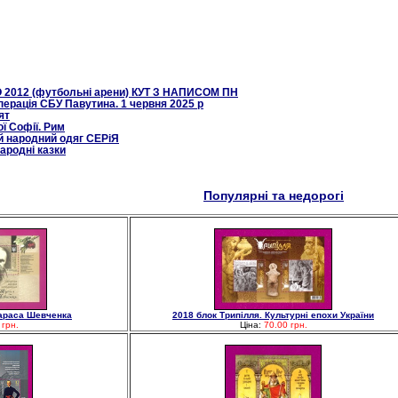
 2012 (футбольні арени) КУТ З НАПИСОМ ПН
ерація СБУ Павутина. 1 червня 2025 р
ят
ї Софії. Рим
й народний одяг СЕРіЯ
народні казки
Популярні та недорогі
Тараса Шевченка
2018 блок Трипілля. Культурні епохи України
 грн.
Ціна:
70.00 грн.