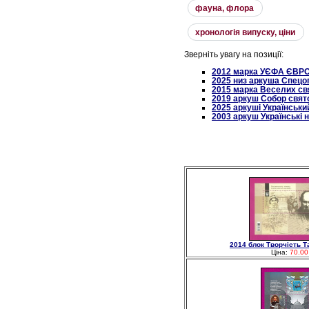
фауна, флора
хронологiя випуску, цiни
Зверніть увагу на позиції:
2012 марка УЄФА ЄВРО
2025 низ аркуша Спецоп
2015 марка Веселих св
2019 аркуш Собор свято
2025 аркуші Українськи
2003 аркуш Українські 
2014 блок Творчість 
Ціна:
70.00