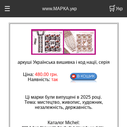
🛒
☰
www.МАРКА.укр
Укр
аркуші Українська вишивка і код нації, серія
Ціна:
480.00
грн.
Наявність:
так
Ці марки були випущені в 2025 році.
Тема: мистецтво, живопис, художник,
незалежнiсть, державнiсть.
Каталог Michel: