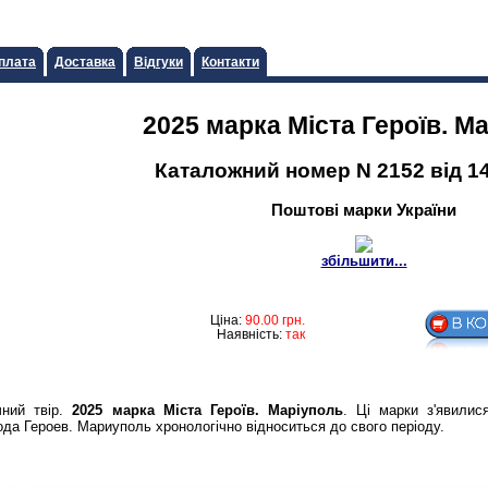
плата
Доставка
Відгуки
Контакти
2025 марка Мiста Героїв. М
Каталожний номер N 2152 від 14
Поштові марки України
збільшити...
Ціна:
90.00
грн.
Наявність:
так
чний твір.
2025 марка Мiста Героїв. Марiуполь
. Ці марки з'явили
ода Героев. Мариуполь хронологічно відноситься до свого періоду.