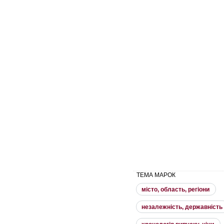
ТЕМА МАРОК
мiсто, область, регiони
незалежнiсть, державнiсть