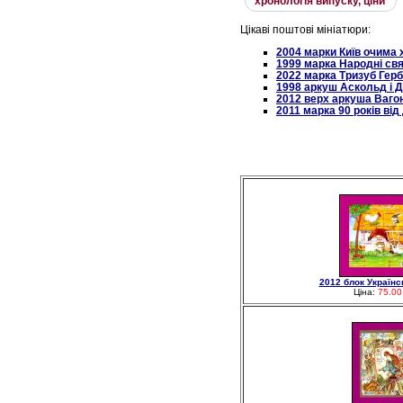
хронологiя випуску, цiни
Цікаві поштові мініатюри:
2004 марки Київ очима 
1999 марка Народні свя
2022 марка Тризуб Герб
1998 аркуш Аскольд і Д
2012 верх аркуша Ваго
2011 марка 90 років ві
2012 блок Українс
Ціна:
75.00