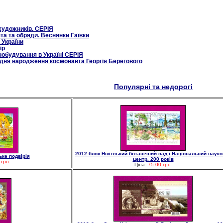
художників. СЕРІЯ
та та обряди. Веснянки Гаївки
 України
ір
нобудування в Україні СЕРіЯ
д дня народження космонавта Георгія Берегового
Популярні та недорогі
2012 блок Нікітський ботанічний сад і Національний наук
ьке подвірія
центр. 200 років
 грн.
Ціна:
75.00 грн.