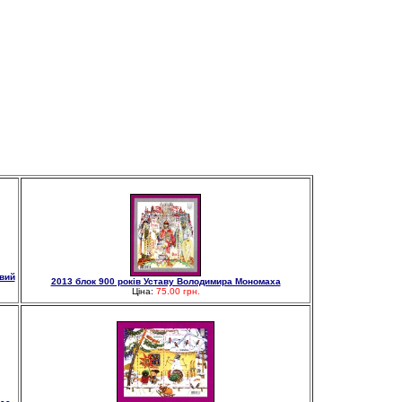
овий
2013 блок 900 років Уставу Володимира Мономаха
Ціна:
75.00 грн.