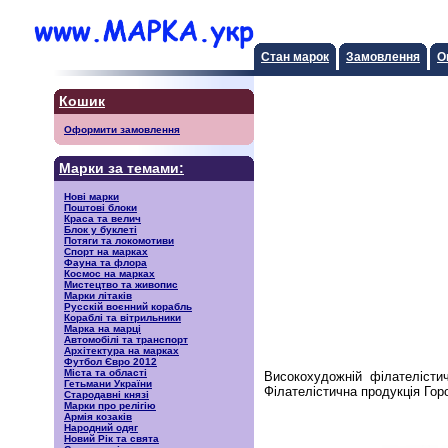
Стан марок
Замовлення
О
Кошик
Оформити замовлення
Марки за темами:
Нові марки
Поштові блоки
Краса та велич
Блок у буклеті
Потяги та локомотиви
Спорт на марках
Фауна та флора
Космос на марках
Мистецтво та живопис
Марки літаків
Русскiй воєнний корабль
Кораблі та вітрильники
Марка на марці
Автомобілі та транспорт
Архітектура на марках
Футбол Євро 2012
Міста та області
Високохудожній філателісти
Гетьмани України
Філателістична продукція Гор
Стародавні князі
Марки про релігію
Армія козаків
Народний одяг
Новий Рік та свята