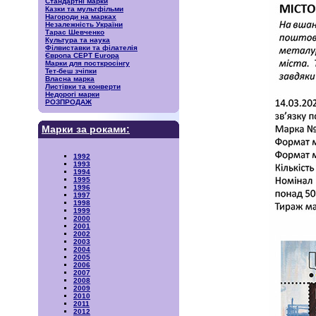
Стандартні марки
Казки та мультфільми
Нагороди на марках
Незалежність України
Тарас Шевченко
Культура та наука
Філвиставки та філателія
Європа CEPT Europa
Марки для посткросінгу
Тет-беш зчіпки
Власна марка
Листівки та конверти
Недорогі марки
РОЗПРОДАЖ
Марки за роками:
1992
1993
1994
1995
1996
1997
1998
1999
2000
2001
2002
2003
2004
2005
2006
2007
2008
2009
2010
2011
2012