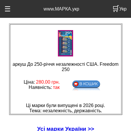
🛒
☰
www.МАРКА.укр
Укр
аркуш До 250-річчя незалежності США. Freedom
250
Ціна:
280.00
грн.
Наявність:
так
Ці марки були випущені в 2026 році.
Тема: незалежнiсть, державнiсть.
Усі марки України >>