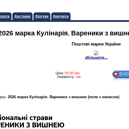
плата
Доставка
Відгуки
Контакти
2026 марка Кулiнарiя. Вареники з вишн
Поштові марки України
збільшити...
Ціна:
50.00
грн.
Наявність:
так
арка.
2026 марка Кулiнарiя. Вареники з вишнею (поле з написом)
.