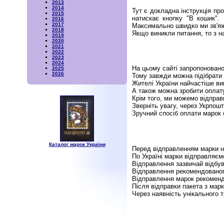
2013
2014
Тут є докладна інструкція пр
2015
натискає кнопку "В кошик". 
2016
2017
Максимально швидко ми зв'яже
2018
Якщо виникли питання, то з 
2019
2020
2021
2022
2023
2024
На цьому сайті запропоновано 
2025
2026
Тому завжди можна підібрати 
Жителі України найчастіше в
А також можна зробити оплат
Крім того, ми можемо відправ
Зверніть увагу, через Укрпош
Зручний спосіб оплати марок 
Каталог марок України
Перед відправленням марки н
По Україні марки відправляєм
Відправлення зазвичай відбув
Відправлення рекомендованог
Відправлення марок рекоменд
Після відправки пакета з мар
Через наявність унікального 