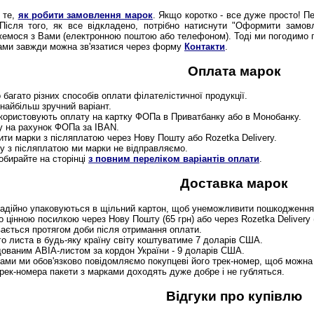
о те,
як робити замовлення марок
. Якщо коротко - все дуже просто! П
Після того, як все відкладено, потрібно натиснути "Оформити замовл
мося з Вами (електронною поштою або телефоном). Тоді ми погодимо пер
нами завжди можна зв'язатися через форму
Контакти
.
Оплата марок
багато різних способів оплати філателістичної продукції.
найбільш зручний варіант.
икористовують оплату на картку ФОПа в Приватбанку або в Монобанку.
у на рахунок ФОПа за IBAN.
ити марки з післяплатою через Нову Пошту або Rozetka Delivery.
ту з післяплатою ми марки не відправляємо.
обирайте на сторінці
з повним переліком варіантів оплати
.
Доставка марок
адійно упаковуються в щільний картон, щоб унеможливити пошкодження 
о цінною посилкою через Нову Пошту (65 грн) або через Rozetka Delivery 
ається протягом доби після отримання оплати.
о листа в будь-яку країну світу коштуватиме 7 доларів США.
ованим АВІА-листом за кордон України - 9 доларів США.
ками ми обов'язково повідомляємо покупцеві його трек-номер, щоб можна
трек-номера пакети з марками доходять дуже добре і не губляться.
Відгуки про купівлю