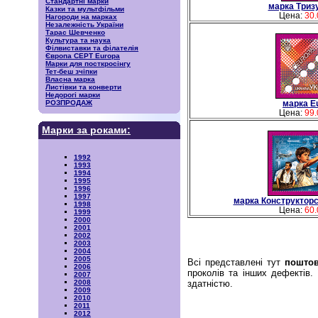
Стандартні марки
марка Тризу
Казки та мультфільми
Цена:
30.
Нагороди на марках
Незалежність України
Тарас Шевченко
Культура та наука
Філвиставки та філателія
Європа CEPT Europa
Марки для посткросінгу
Тет-беш зчіпки
Власна марка
Листівки та конверти
Недорогі марки
марка E
РОЗПРОДАЖ
Цена:
99.
Марки за роками:
1992
1993
1994
1995
1996
1997
марка Конструкторс
1998
Цена:
60.
1999
2000
2001
2002
2003
2004
2005
Всі представлені тут
поштов
2006
проколів та інших дефектів
2007
здатністю.
2008
2009
2010
2011
2012