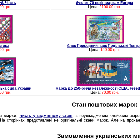
б. Честь
буклет 70 рокiв маркам Europa
00 грн.
Цена:
2100.00 грн.
uropa
блок Природний парк Подiльськi Товтр
00 грн.
Цена:
150.00 грн.
ька сила України
марка До 250-рiччя незалежностi США. Free
00 грн.
Цена:
70.00 грн.
Стан поштових марок
і марки
:
чисті, у відмінному стані
, з неушкодженим клейовим шаром,
. На сторінках представлені не оригінальні скани марок. Але на про
Замовлення українських м