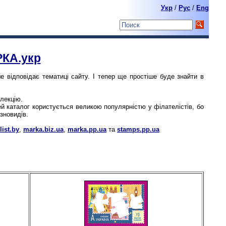
Укр
/
Pyc
/
Eng
КА.укр
е відповідає тематиці сайту. І тепер ще простіше буде знайти в
олекцію.
 каталог користується великою популярністю у філателістів, бо
зновидів.
ist.by
,
marka.biz.ua
,
marka.pp.ua
та
stamps.pp.ua