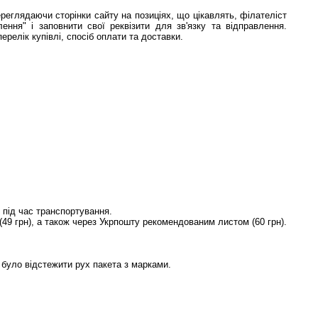
ереглядаючи сторінки сайту на позиціях, що цікавлять, філателіст
ення" і заповнити свої реквізити для зв'язку та відправлення.
елік купівлі, спосіб оплати та доставки.
під час транспортування.
(49 грн), а також через Укрпошту рекомендованим листом (60 грн).
 було відстежити рух пакета з марками.