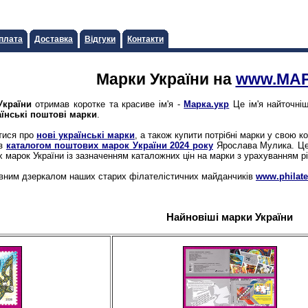
плата
Доставка
Відгуки
Контакти
Марки України на
www.МАР
України
отримав коротке та красиве ім'я -
Марка.укр
Це ім'я найточніш
аїнські поштові марки
.
атися про
нові українські марки
, а також купити потрібні марки у свою к
 з
каталогом поштових марок України 2024 року
Ярослава Мулика. Цей
іх марок України із зазначенням каталожних цін на марки з урахуванням рі
вним дзеркалом наших старих філателістичних майданчиків
www.philatel
Найновіші марки України