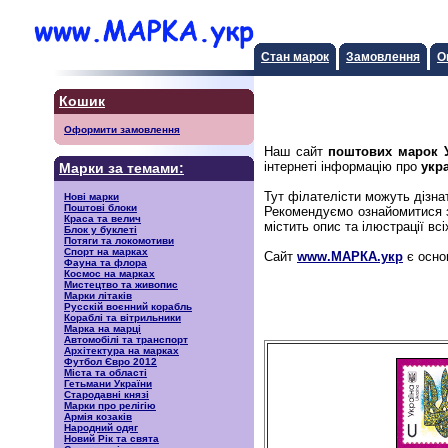
Стан марок
Замовлення
О
Кошик
Оформити замовлення
Наш сайт
поштових марок 
інтернеті інформацію про
укр
Марки за темами:
Тут філателісти можуть дізн
Нові марки
Поштові блоки
Рекомендуємо ознайомитися
Краса та велич
містить опис та ілюстрації вс
Блок у буклеті
Потяги та локомотиви
Спорт на марках
Сайт
www.МАРКА.укр
є осно
Фауна та флора
Космос на марках
Мистецтво та живопис
Марки літаків
Русскiй воєнний корабль
Кораблі та вітрильники
Марка на марці
Автомобілі та транспорт
Архітектура на марках
Футбол Євро 2012
Міста та області
Гетьмани України
Стародавні князі
Марки про релігію
Армія козаків
Народний одяг
Новий Рік та свята