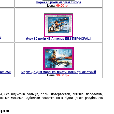
марка 70 рокiв маркам Europa
Цена:
69.00 грн.
и
блок 80 рокiв КБ Антонов БЕЗ ПЕРФОРАЦiЇ
dom 250
марка До Дня морської пiхоти. Воїни трьох стихiй
Цена:
30.00 грн.
 без відбитків пальців, плям, потертостей, вигинів, переломів,
хання ми можемо надіслати зображення з підвищеною роздільною
арок