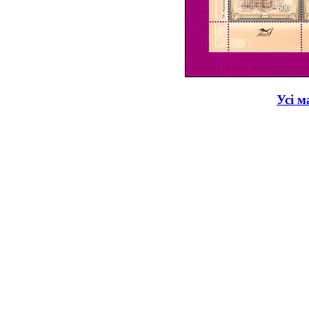
Усі м