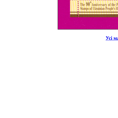
Усі м