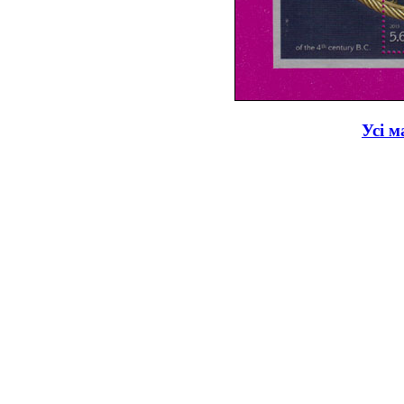
Усі м