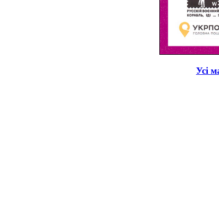
Усі м