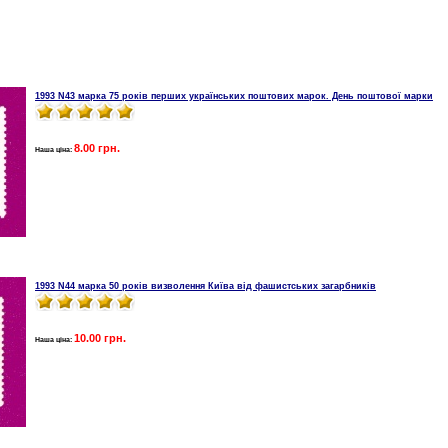
1993 N43 марка 75 років перших українських поштових марок. День поштової марки
8.00 грн.
Наша ціна:
1993 N44 марка 50 років визволення Київа від фашистських загарбників
10.00 грн.
Наша ціна: