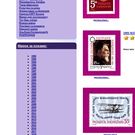
Незалежність України
Тарас Шевченко
Культура та наука
Філвиставки та філателія
Європа CEPT Europa
Марки для посткросінгу
Тет-беш зчіпки
детальніше...
Власна марка
Листівки та конверти
Недорогі марки
Альбоми КолекціонерЪ
1993 N3
РОЗПРОДАЖ
Марки за роками:
Наша ціна:
1992
1993
1994
1995
1996
1997
1998
1999
детальніше...
2000
2001
2002
2003
2004
2005
2006
2007
2008
2009
2010
2011
2012
2013
2014
2015
2016
2017
2018
детальніше...