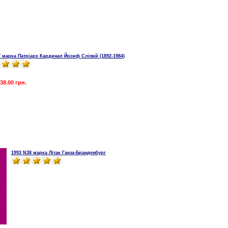
7 марка Патріарх Кардинал Йосиф Сліпий (1892-1984)
38.00 грн.
1993 N38 марка Літак Ганза-Бранденбург