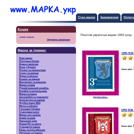
Стан марок
Замовлення
Оплат
Кошик
Поштові українські марки 1993 року.
Оформити замовлення
Марки за темами:
1993 N35
Нові марки
Почтовые блоки
Краса и величие
Блок у буклеті
Наша ціна:
Потяги та локомотиви
Спорт на марках
Фауна та флора
Космос на марках
Мистецтво та живопис
Марки літаків
Русскiй воєнний корабль
Кораблі та вітрильники
Марка на марці
Автомобілі та транспорт
детальніше...
Архітектура на марках
Футбол Євро 2012
Міста та області
Гетьмани України
1993 N36
Стародавні князі
Марки про релігію
Армія козаків
Народний одяг
Новий Рік та свята
Наша ціна:
Стандартні марки
Казки та мультфільми
Нагороди на марках