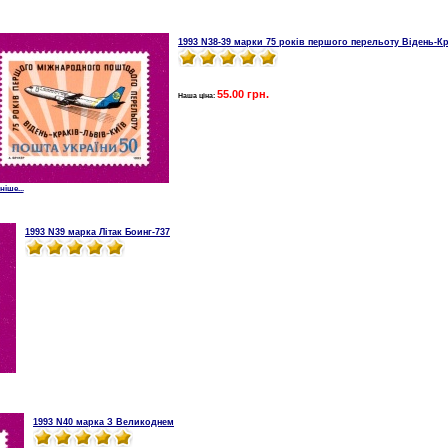
1993 N38-39 марки 75 років першого перельоту Відень-Кр
55.00 грн.
Наша ціна:
іше...
1993 N39 марка Літак Боинг-737
1993 N40 марка З Великоднем