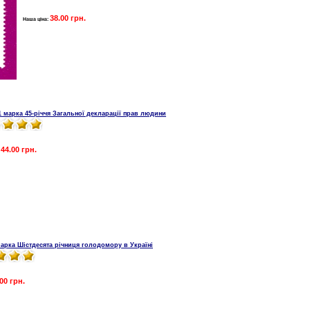
38.00 грн.
Наша ціна:
1 марка 45-річчя Загальної декларації прав людини
44.00 грн.
:
марка Шістдесята річниця голодомору в Україні
.00 грн.