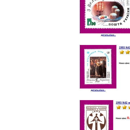
детальніше...
1993 N4
Наша ціна
детальніше...
1993 N42 
8
Наша ціна: