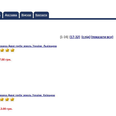
а
Доставка
Відгуки
Контакти
[1-16]
[17-32]
[слід]
[показати все]
 марка Давні герби земель України. Львівщина
7.00 грн.
 марка Давні герби земель України. Київщина
13.00 грн.