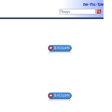
Укр
/
Pyc
/
Eng