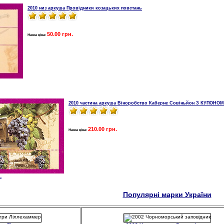
2010 низ аркуша Провідники козацьких повстань
50.00 грн.
Наша ціна:
2010 частина аркуша Віноробство Каберне Совіньйон З КУПОНОМ
210.00 грн.
Наша ціна:
.
Популярні марки України