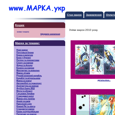
Стан марок
Замовлення
Оплат
Кошик
Зчіпки марок 2010 року.
Оформити замовлення
Марки за темами:
Нові марки
Почтовые блоки
Краса и величие
Блок у буклеті
Потяги та локомотиви
Спорт на марках
Фауна та флора
Космос на марках
Мистецтво та живопис
Марки літаків
Русскiй воєнний корабль
Кораблі та вітрильники
детальніше...
Марка на марці
Автомобілі та транспорт
Архітектура на марках
Футбол Євро 2012
Міста та області
Гетьмани України
Стародавні князі
Марки про релігію
Армія козаків
Народний одяг
Новий Рік та свята
Стандартні марки
Казки та мультфільми
Нагороди на марках