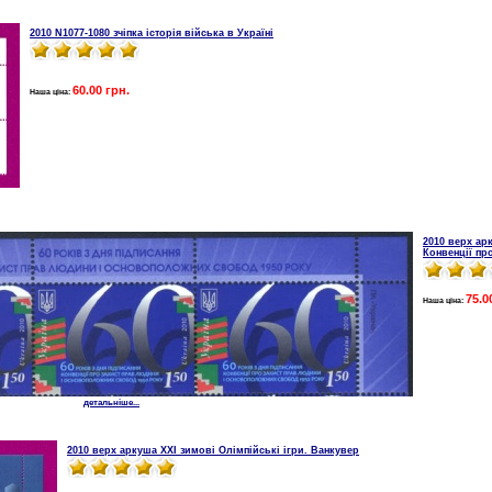
2010 N1077-1080 зчіпка історія війська в Україні
60.00 грн.
Наша ціна:
2010 верх арк
Конвенції пр
75.0
Наша ціна:
детальніше...
2010 верх аркуша XXІ зимові Олімпійські ігри. Ванкувер