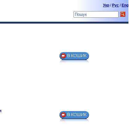
Укр
/
Pyc
/
Eng
ки