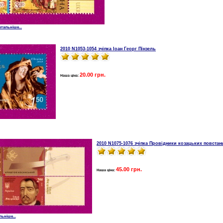
етальніше...
2010 N1053-1054 зчіпка Іоан Георг Пінзель
20.00 грн.
Наша ціна:
2010 N1075-1076 зчіпка Провідники козацьких повстан
45.00 грн.
Наша ціна:
льніше...