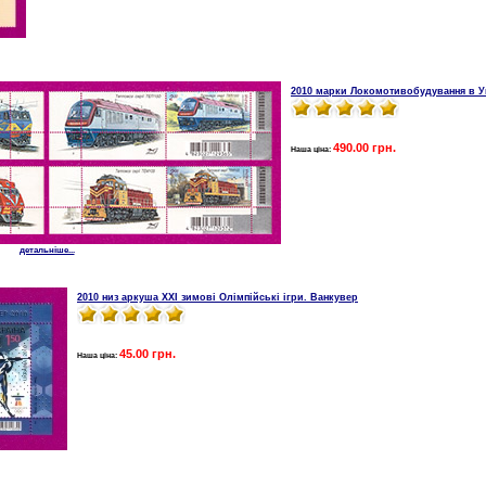
2010 марки Локомотивобудування в У
490.00 грн.
Наша ціна:
детальніше...
2010 низ аркуша XXІ зимові Олімпійські ігри. Ванкувер
45.00 грн.
Наша ціна: