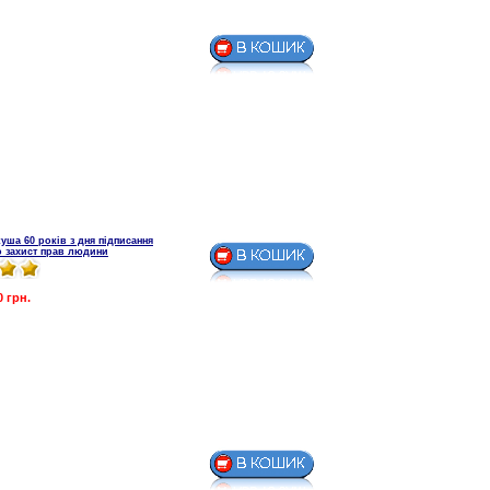
уша 60 років з дня підписання
о захист прав людини
0 грн.