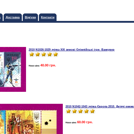
а
Доставка
Відгуки
Контакти
2010 N1026-1029 зчіпка XXІ зимові Олімпійські ігри. Ванкувер
40.00 грн.
Наша ціна:
2010 N1042-1043 зчіпка Європа 2010. Дитячі книж
60.00 грн.
Наша ціна: