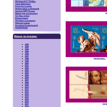
Незалежність України
Тарас Шевченко
Культура та наука
Філвиставки та філателія
Європа CEPT Europa
д
Марки для посткросінгу
Тет-беш зчіпки
Власна марка
Листівки та конверти
Недорогі марки
Альбоми КолекціонерЪ
РОЗПРОДАЖ
Марки за роками:
1992
1993
1994
1995
1996
1997
детальніше...
1998
1999
2000
2001
2002
2003
2004
2005
2006
2007
2008
2009
2010
2011
2012
2013
2014
2015
2016
дета
2017
2018