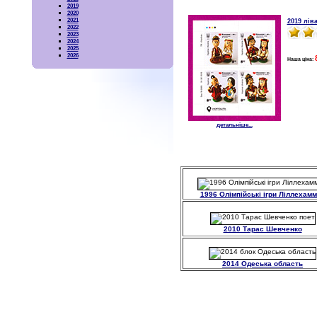
2019
2020
2021
2019 ліва
2022
2023
2024
2025
2026
Наша ціна:
детальніше...
1996 Олімпійські ігри Ліллехам
2010 Тарас Шевченко
2014 Одеська область