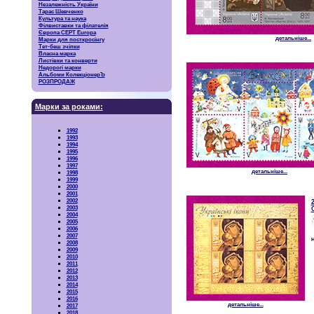
Незалежність України
Тарас Шевченко
Культура та наука
Філвиставки та філателія
Європа CEPT Europa
детальніше...
Марки для посткросінгу
Тет-беш зчіпки
Власна марка
Листівки та конверти
Недорогі марки
Альбоми КолекціонерЪ
РОЗПРОДАЖ
Марки за роками:
1992
1993
1994
1995
1996
1997
детальніше...
1998
1999
2000
2001
2002
2003
2004
2005
2006
2007
Н
2008
2009
2010
2011
2012
2013
2014
2015
2016
детальніше...
2017
2018