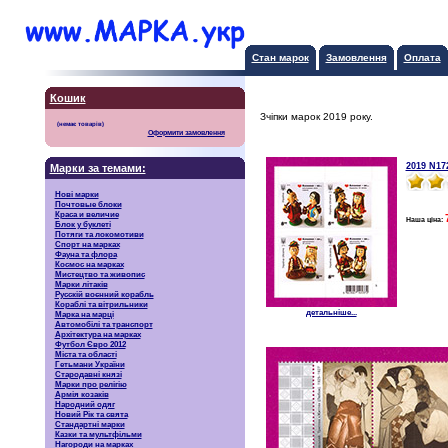
Стан марок
Замовлення
Оплата
Кошик
Зчіпки марок 2019 року.
Оформити замовлення
2019 N172
Марки за темами:
Нові марки
Почтовые блоки
Краса и величие
Наша ціна:
Блок у буклеті
Потяги та локомотиви
Спорт на марках
Фауна та флора
Космос на марках
Мистецтво та живопис
Марки літаків
Русскiй воєнний корабль
Кораблі та вітрильники
детальніше...
Марка на марці
Автомобілі та транспорт
Архітектура на марках
Футбол Євро 2012
Міста та області
Гетьмани України
Стародавні князі
Марки про релігію
Армія козаків
Народний одяг
Новий Рік та свята
Стандартні марки
Казки та мультфільми
Нагороди на марках