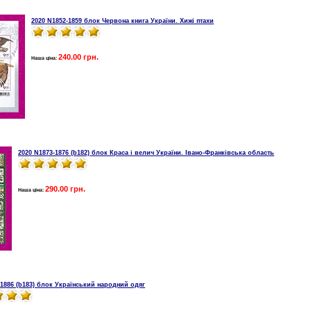
2020 N1852-1859 блок Червона книга України. Хижі птахи
240.00 грн.
Наша ціна:
2020 N1873-1876 (b182) блок Краса і велич України. Івано-Франківська область
290.00 грн.
Наша ціна:
-1886 (b183) блок Український народний одяг