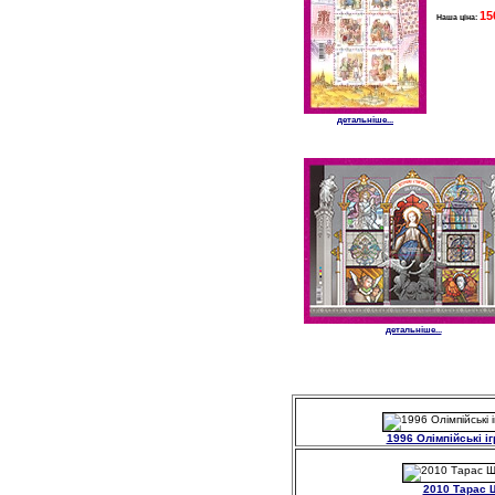
15
Наша ціна:
детальніше...
детальніше...
1996 Олімпійські і
2010 Тарас 