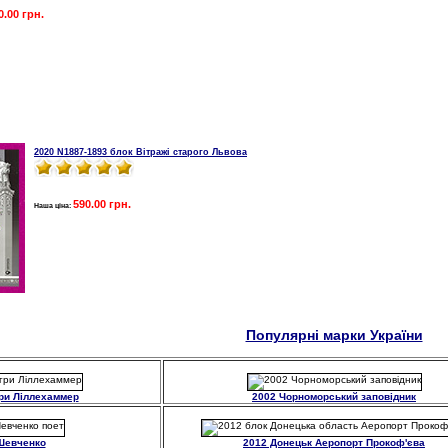
0.00 грн.
2020 N1887-1893 блок Вітражі старого Львова
590.00 грн.
Наша ціна:
Популярні марки України
гри Ліллехаммер
2002 Чорноморський заповідник
Шевченко
2012 Донецьк Аеропорт Прокоф'єва