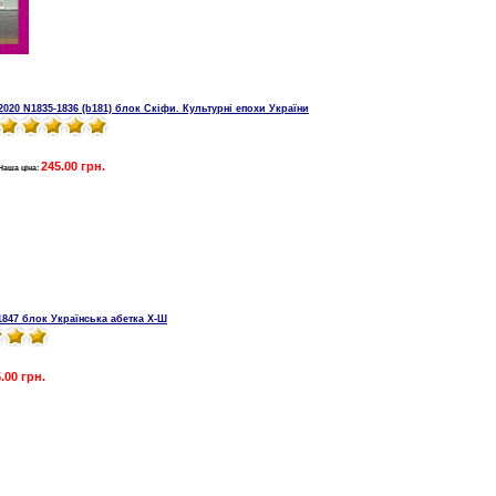
2020 N1835-1836 (b181) блок Скіфи. Культурні епохи України
245.00 грн.
Наша ціна:
1847 блок Українська абетка Х-Ш
.00 грн.