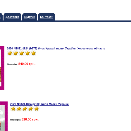
а
Доставка
Відгуки
Контакти
2020 N1821-1824 (b179) блок Краса і велич України. Херсонська область
540.00 грн.
Наша ціна:
2020 N1829-1834 (b180) блок Маяки України
310.00 грн.
Наша ціна: