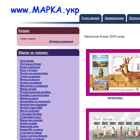
Стан марок
Замовлення
Оплат
Кошик
Українські блоки 2020 року.
Оформити замовлення
Марки за темами:
Нові марки
Почтовые блоки
Краса и величие
Блок у буклеті
Потяги та локомотиви
Спорт на марках
Фауна та флора
Космос на марках
Мистецтво та живопис
Марки літаків
Русскiй воєнний корабль
Кораблі та вітрильники
детальніше...
Марка на марці
Автомобілі та транспорт
Архітектура на марках
Футбол Євро 2012
Міста та області
Гетьмани України
Стародавні князі
Марки про релігію
Армія козаків
Народний одяг
Новий Рік та свята
Стандартні марки
Казки та мультфільми
Нагороди на марках