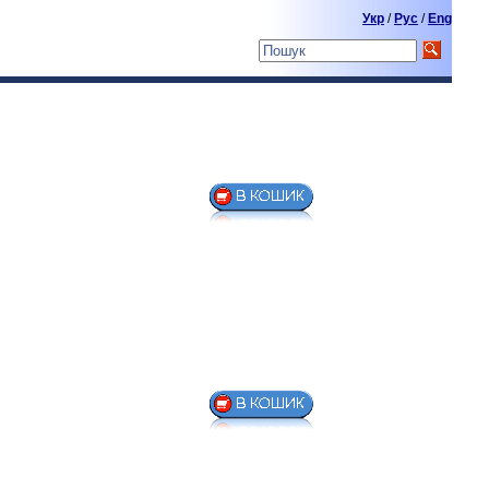
Укр
/
Pyc
/
Eng