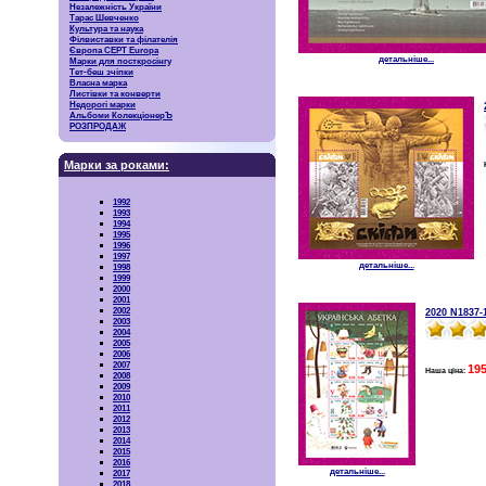
Незалежність України
Тарас Шевченко
Культура та наука
Філвиставки та філателія
Європа CEPT Europa
детальніше...
Марки для посткросінгу
Тет-беш зчіпки
Власна марка
Листівки та конверти
Недорогі марки
Альбоми КолекціонерЪ
РОЗПРОДАЖ
Марки за роками:
1992
1993
1994
1995
1996
1997
детальніше...
1998
1999
2000
2001
2002
2020 N1837-
2003
2004
2005
2006
2007
195
Наша ціна:
2008
2009
2010
2011
2012
2013
2014
2015
2016
детальніше...
2017
2018