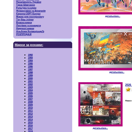
Незалежність України
Тарас Шевченко
Культура та наука
Філвиставки та філателія
Європа CEPT Europa
детальніше...
Марки для посткросінгу
Тет-беш зчіпки
Власна марка
Листівки та конверти
Недорогі марки
Альбоми КолекціонерЪ
РОЗПРОДАЖ
Марки за роками:
1992
1993
1994
1995
1996
1997
детальніше...
1998
1999
2000
2001
2002
2026
2003
2004
2005
2006
2007
Наша ц
2008
2009
2010
2011
2012
2013
2014
2015
2016
детальніше...
2017
2018