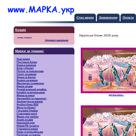
Стан марок
Замовлення
Оплата
Кошик
Українські блоки 2026 року.
Оформити замовлення
Марки за темами:
Нові марки
Почтовые блоки
Краса и величие
Блок у буклеті
Потяги та локомотиви
Спорт на марках
Фауна та флора
Космос на марках
Мистецтво та живопис
Марки літаків
Русскiй воєнний корабль
Кораблі та вітрильники
детальніше...
Марка на марці
Автомобілі та транспорт
Архітектура на марках
Футбол Євро 2012
Міста та області
Гетьмани України
Стародавні князі
Марки про релігію
Армія козаків
Народний одяг
Новий Рік та свята
Стандартні марки
Казки та мультфільми
Нагороди на марках