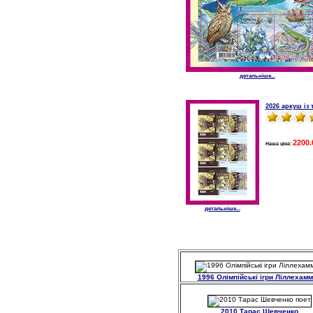
детальніше...
2026 аркуш із
2200.
Наша ціна:
детальніше...
1996 Олімпійські ігри Ліллехам
2010 Тарас Шевченко