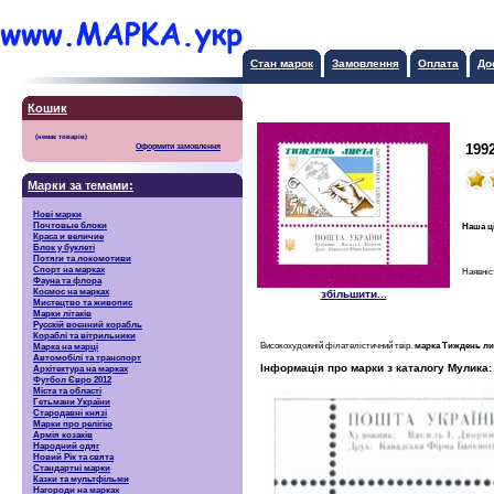
Стан марок
Замовлення
Оплата
До
Кошик
199
Оформити замовлення
Марки за темами:
Нові марки
Почтовые блоки
Наша ц
Краса и величие
Блок у буклеті
Потяги та локомотиви
Спорт на марках
Наявніс
Фауна та флора
Космос на марках
збільшити...
Мистецтво та живопис
Марки літаків
Русскiй воєнний корабль
Кораблі та вітрильники
Високохудожній філателістичний твір.
марка Тиждень л
Марка на марці
Автомобілі та транспорт
Інформація про марки з каталогу Мулика:
Архітектура на марках
Футбол Євро 2012
Міста та області
Гетьмани України
Стародавні князі
Марки про релігію
Армія козаків
Народний одяг
Новий Рік та свята
Стандартні марки
Казки та мультфільми
Нагороди на марках