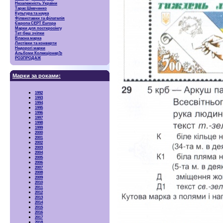
Незалежність України
Тарас Шевченко
Культура та наука
Філвиставки та філателія
Європа CEPT Europa
Марки для посткросінгу
Тет-беш зчіпки
Власна марка
Листівки та конверти
Недорогі марки
Альбоми КолекціонерЪ
РОЗПРОДАЖ
Марки за роками:
1992
1993
1994
1995
1996
1997
1998
1999
2000
2001
2002
2003
2004
2005
2006
2007
2008
2009
2010
2011
2012
2013
2014
2015
2016
2017
2018