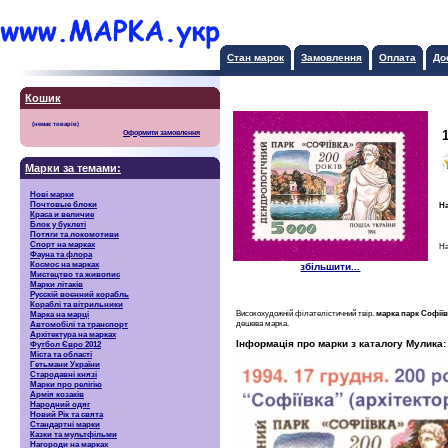
Стан марок
Замовлення
Оплата
До
Кошик
Оформити замовлення
Марки за темами:
Нові марки
Почтовые блоки
На
Краса и величие
Блок у буклеті
Потяги та локомотиви
Спорт на марках
На
Фауна та флора
Космос на марках
збільшити...
Мистецтво та живопис
Марки літаків
Русскiй воєнний корабль
Кораблі та вітрильники
Високохудожній філателістичний твір.
марка парк Софіївк
Марка на марці
дешева марка.
Автомобілі та транспорт
Архітектура на марках
Інформація про марки з каталогу Мулика:
Футбол Євро 2012
Міста та області
Гетьмани України
Стародавні князі
Марки про релігію
Армія козаків
Народний одяг
Новий Рік та свята
Стандартні марки
Казки та мультфільми
Нагороди на марках