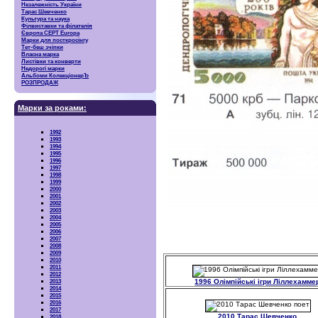
Незалежність України
Тарас Шевченко
Культура та наука
Філвиставки та філателія
Європа CEPT Europa
Марки для посткросінгу
Тет-беш зчіпки
Власна марка
Листівки та конверти
Недорогі марки
Альбоми КолекціонерЪ
РОЗПРОДАЖ
Марки за роками:
1992
1993
1994
1995
1996
1997
1998
1999
2000
2001
2002
2003
2004
2005
2006
2007
2008
2009
2010
2011
2012
1996 Олімпійські ігри Ліллехамме
2013
2014
2015
2016
2017
2010 Тарас Шевченко
2018