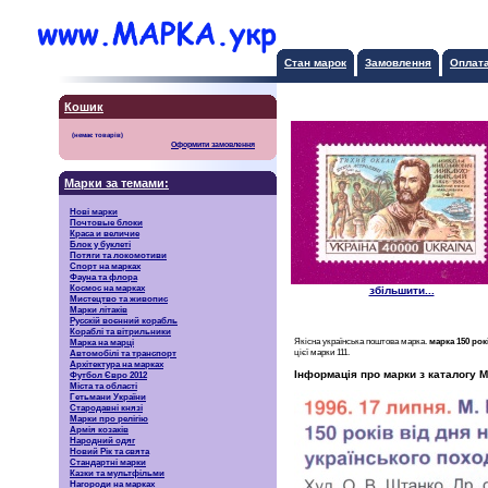
Стан марок
Замовлення
Оплат
Кошик
Оформити замовлення
Марки за темами:
Нові марки
Почтовые блоки
Краса и величие
Блок у буклеті
Потяги та локомотиви
Спорт на марках
Фауна та флора
Космос на марках
збільшити...
Мистецтво та живопис
Марки літаків
Русскiй воєнний корабль
Кораблі та вітрильники
Якісна українська поштова марка.
марка 150 ро
Марка на марці
цієї марки 111.
Автомобілі та транспорт
Архітектура на марках
Інформація про марки з каталогу М
Футбол Євро 2012
Міста та області
Гетьмани України
Стародавні князі
Марки про релігію
Армія козаків
Народний одяг
Новий Рік та свята
Стандартні марки
Казки та мультфільми
Нагороди на марках