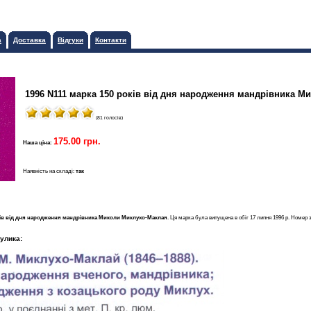
а
Доставка
Відгуки
Контакти
1996 N111 марка 150 років від дня народження мандрівника 
(81 голосів)
175.00 грн.
Наша ціна:
Наявність на складі:
так
ків від дня народження мандрівника Миколи Миклухо-Маклая
. Ця марка була випущена в обіг 17 липня 1996 р. Номер 
улика: