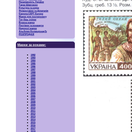
Незалежність України
Тарас Шевченко
Культура та наука
Філвиставки та філателія
Європа CEPT Europa
Марки для посткросінгу
Тет-беш зчіпки
Власна марка
Листівки та конверти
Недорогі марки
Альбоми КолекціонерЪ
РОЗПРОДАЖ
Марки за роками:
1992
1993
1994
1995
1996
1997
1998
1999
2000
2001
2002
2003
2004
2005
2006
2007
2008
2009
2010
2011
2012
2013
2014
2015
2016
2017
2018