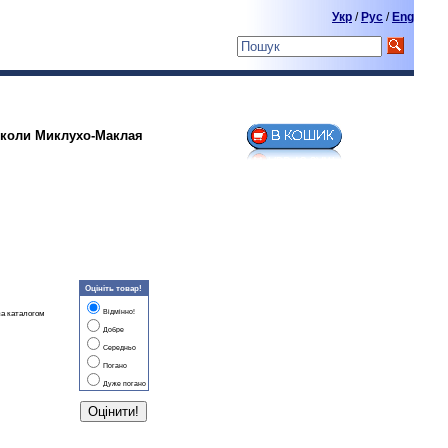
Укр
/
Pyc
/
Eng
Миколи Миклухо-Маклая
Оцініть товар!
Відмінно!
за каталогом
Добре
Середньо
Погано
Дуже погано