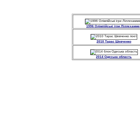
1996 Олімпійські ігри Ліллехамме
2010 Тарас Шевченко
2014 Одеська область