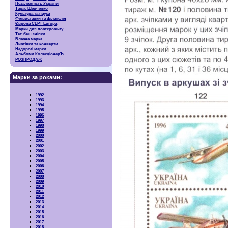
Незалежність України
Тарас Шевченко
Культура та наука
Філвиставки та філателія
Європа CEPT Europa
Марки для посткросінгу
Тет-беш зчіпки
Власна марка
Листівки та конверти
Недорогі марки
Альбоми КолекціонерЪ
РОЗПРОДАЖ
Марки за роками:
1992
1993
1994
1995
1996
1997
1998
1999
2000
2001
2002
2003
2004
2005
2006
2007
2008
2009
2010
2011
2012
2013
2014
2015
2016
2017
2018