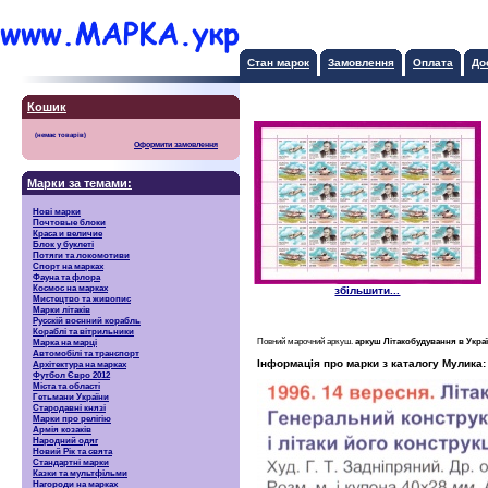
Стан марок
Замовлення
Оплата
До
Кошик
Оформити замовлення
Марки за темами:
Нові марки
Почтовые блоки
Краса и величие
Блок у буклеті
Потяги та локомотиви
Спорт на марках
Фауна та флора
Космос на марках
збільшити...
Мистецтво та живопис
Марки літаків
Русскiй воєнний корабль
Кораблі та вітрильники
Повний марочний аркуш.
аркуш Літакобудування в Украї
Марка на марці
Автомобілі та транспорт
Інформація про марки з каталогу Мулика:
Архітектура на марках
Футбол Євро 2012
Міста та області
Гетьмани України
Стародавні князі
Марки про релігію
Армія козаків
Народний одяг
Новий Рік та свята
Стандартні марки
Казки та мультфільми
Нагороди на марках