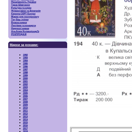
Незалежність України
Тарас Шевченко
Культура та наука
Філвиставки та філателія
Європа CEPT Europa
Марки для посткросінгу
Тет-беш зчіпки
Власна марка
Листівки та конверти
Недорогі марки
Альбоми КолекціонерЪ
РОЗПРОДАЖ
Марки за роками:
1992
1993
1994
1995
1996
1997
1998
1999
2000
2001
2002
2003
2004
2005
2006
2007
2008
2009
2010
2011
2012
2013
2014
2015
2016
2017
2018