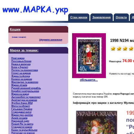
Стан марок
Замовлення
Оплата
Д
Кошик
1998 N194 м
Оформити замовлення
Марки за темами:
Нові марки
74.00 
Почтовые блоки
Наша ціна:
Краса и величие
Блок у буклеті
Потяги та локомотиви
Спорт на марках
Наявність на складі:
т
Фауна та флора
Космос на марках
збільшити...
Мистецтво та живопис
Марки літаків
Русскiй воєнний корабль
Кораблі та вітрильники
Симпатична поштова марка України.
марка Народні свя
Марка на марці
марка у каталозі має номер 194.
Автомобілі та транспорт
Архітектура на марках
Інформація про марки з каталогу Мулик
Футбол Євро 2012
Міста та області
Гетьмани України
Стародавні князі
Марки про релігію
Армія козаків
Народний одяг
Новий Рік та свята
Стандартні марки
Казки та мультфільми
Нагороди на марках