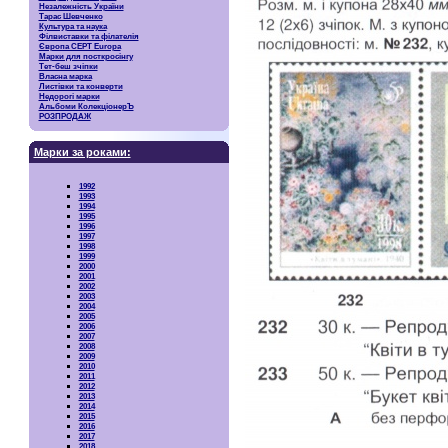
Незалежність України
Тарас Шевченко
Культура та наука
Філвиставки та філателія
Європа CEPT Europa
Марки для посткросінгу
Тет-беш зчіпки
Власна марка
Листівки та конверти
Недорогі марки
Альбоми КолекціонерЪ
РОЗПРОДАЖ
Марки за роками:
1992
1993
1994
1995
1996
1997
1998
1999
2000
2001
2002
2003
2004
2005
2006
2007
2008
2009
2010
2011
2012
2013
2014
2015
2016
2017
2018