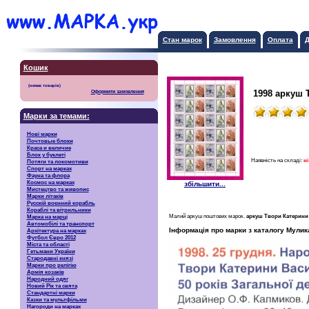
Стан марок
Замовлення
Оплата
Д
Кошик
1998 аркуш 
Оформити замовлення
Марки за темами:
Нові марки
Почтовые блоки
Краса и величие
Блок у буклеті
Наявність на складі:
ні
Потяги та локомотиви
Спорт на марках
Фауна та флора
Космос на марках
збільшити...
Мистецтво та живопис
Марки літаків
Русскiй воєнний корабль
Кораблі та вітрильники
Малий аркуш поштових марок.
аркуш Твори Катерини
Марка на марці
Автомобілі та транспорт
Інформація про марки з каталогу Мулик
Архітектура на марках
Футбол Євро 2012
Міста та області
Гетьмани України
Стародавні князі
Марки про релігію
Армія козаків
Народний одяг
Новий Рік та свята
Стандартні марки
Казки та мультфільми
Нагороди на марках