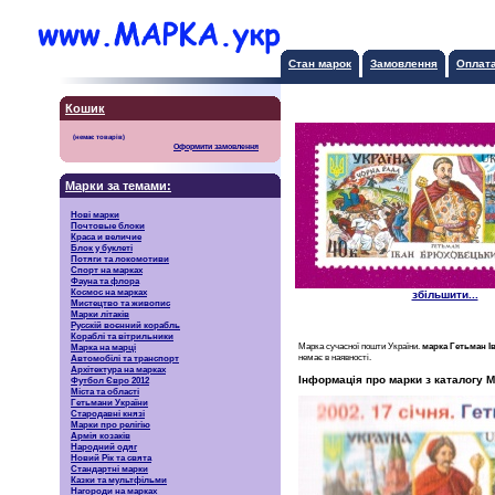
Стан марок
Замовлення
Оплат
Кошик
Оформити замовлення
Марки за темами:
Нові марки
Почтовые блоки
Краса и величие
Блок у буклеті
Потяги та локомотиви
Спорт на марках
Фауна та флора
Космос на марках
збільшити...
Мистецтво та живопис
Марки літаків
Русскiй воєнний корабль
Кораблі та вітрильники
Марка сучасної пошти України.
марка Гетьман 
Марка на марці
немає в наявності.
Автомобілі та транспорт
Архітектура на марках
Інформація про марки з каталогу М
Футбол Євро 2012
Міста та області
Гетьмани України
Стародавні князі
Марки про релігію
Армія козаків
Народний одяг
Новий Рік та свята
Стандартні марки
Казки та мультфільми
Нагороди на марках