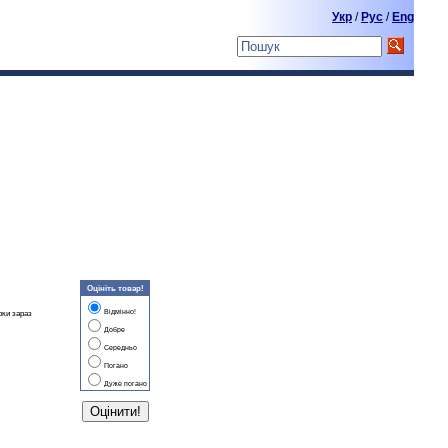
Укр
/
Pyc
/
Eng
Оцініть товар!
Відмінно!
рки зараз
Добре
Середньо
Погано
Дуже погано