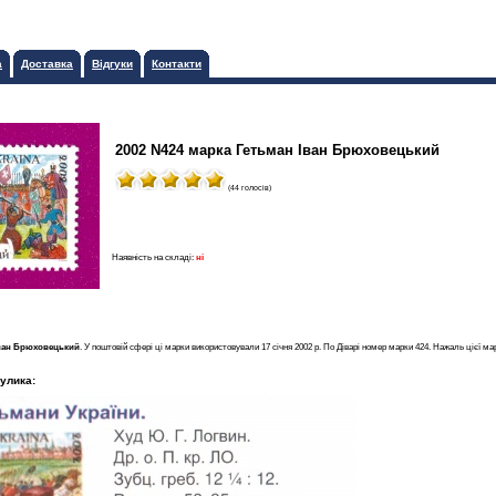
а
Доставка
Відгуки
Контакти
2002 N424 марка Гетьман Іван Брюховецький
(44 голосів)
Наявність на складі:
ні
Іван Брюховецький
. У поштовій сфері ці марки використовували 17 січня 2002 р. По Діварі номер марки 424. Нажаль цієї ма
улика: