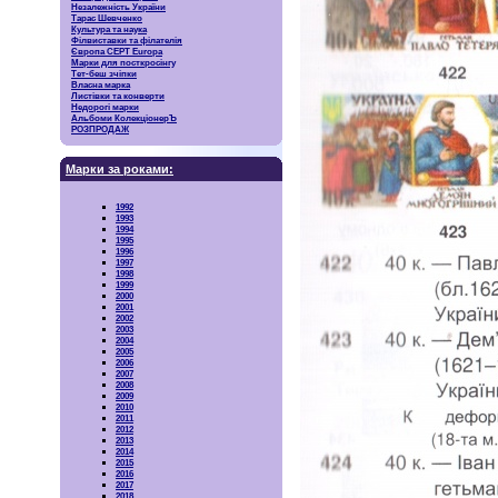
Незалежність України
Тарас Шевченко
Культура та наука
Філвиставки та філателія
Європа CEPT Europa
Марки для посткросінгу
Тет-беш зчіпки
Власна марка
Листівки та конверти
Недорогі марки
Альбоми КолекціонерЪ
РОЗПРОДАЖ
Марки за роками:
1992
1993
1994
1995
1996
1997
1998
1999
2000
2001
2002
2003
2004
2005
2006
2007
2008
2009
2010
2011
2012
2013
2014
2015
2016
2017
2018