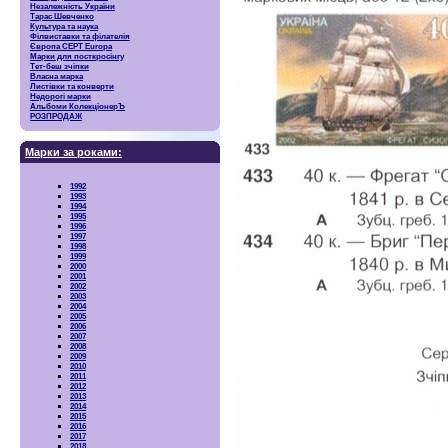
Незалежність України
Тарас Шевченко
Культура та наука
Філвиставки та філателія
Європа CEPT Europa
Марки для посткросінгу
Тет-беш зчіпки
Власна марка
Листівки та конверти
Недорогі марки
Альбоми КолекціонерЪ
РОЗПРОДАЖ
Марки за роками:
1992
1993
1994
1995
1996
1997
1998
1999
2000
2001
2002
2003
2004
2005
2006
2007
2008
2009
2010
2011
2012
2013
2014
2015
2016
2017
2018