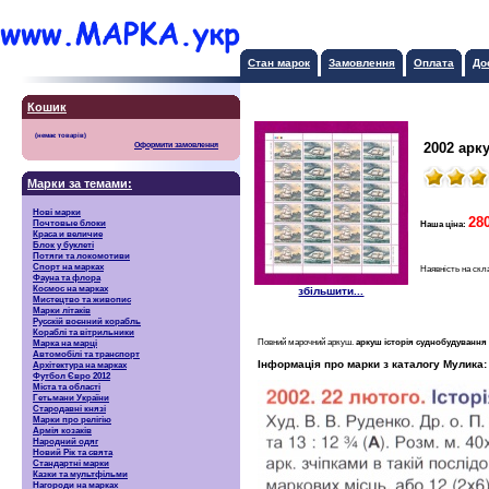
Стан марок
Замовлення
Оплата
До
Кошик
2002 арк
Оформити замовлення
Марки за темами:
Нові марки
280
Почтовые блоки
Наша ціна:
Краса и величие
Блок у буклеті
Потяги та локомотиви
Спорт на марках
Наявність на скл
Фауна та флора
Космос на марках
збільшити...
Мистецтво та живопис
Марки літаків
Русскiй воєнний корабль
Кораблі та вітрильники
Повний марочний аркуш.
аркуш історія суднобудування 
Марка на марці
Автомобілі та транспорт
Інформація про марки з каталогу Мулика:
Архітектура на марках
Футбол Євро 2012
Міста та області
Гетьмани України
Стародавні князі
Марки про релігію
Армія козаків
Народний одяг
Новий Рік та свята
Стандартні марки
Казки та мультфільми
Нагороди на марках