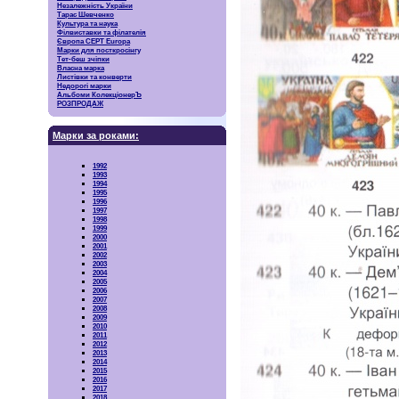
Незалежність України
Тарас Шевченко
Культура та наука
Філвиставки та філателія
Європа CEPT Europa
Марки для посткросінгу
Тет-беш зчіпки
Власна марка
Листівки та конверти
Недорогі марки
Альбоми КолекціонерЪ
РОЗПРОДАЖ
Марки за роками:
1992
1993
1994
1995
1996
1997
1998
1999
2000
2001
2002
2003
2004
2005
2006
2007
2008
2009
2010
2011
2012
2013
2014
2015
2016
2017
2018