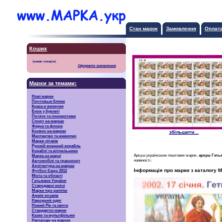
Стан марок
Замовлення
Оплат
Кошик
Оформити замовлення
Марки за темами:
Нові марки
Почтовые блоки
Краса и величие
Блок у буклеті
Потяги та локомотиви
Спорт на марках
Фауна та флора
Космос на марках
збільшити...
Мистецтво та живопис
Марки літаків
Русскiй воєнний корабль
Кораблі та вітрильники
Аркуш українських поштових марок.
аркуш Геть
Марка на марці
наявності.
Автомобілі та транспорт
Архітектура на марках
Інформація про марки з каталогу М
Футбол Євро 2012
Міста та області
Гетьмани України
Стародавні князі
Марки про релігію
Армія козаків
Народний одяг
Новий Рік та свята
Стандартні марки
Казки та мультфільми
Нагороди на марках