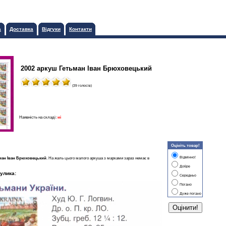
а
Доставка
Відгуки
Контакти
2002 аркуш Гетьман Іван Брюховецький
(39 голосів)
Наявність на складі:
ні
Оцініть товар!
Відмінно!
ман Іван Брюховецький
. На жаль цього малого аркуша з марками зараз немає в
Добре
улика:
Середньо
Погано
Дуже погано