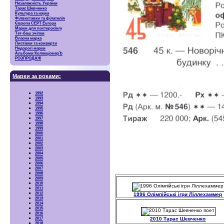
Незалежність України
Тарас Шевченко
Культура та наука
Філвиставки та філателія
Європа CEPT Europa
Марки для посткросінгу
Тет-беш зчіпки
Власна марка
Листівки та конверти
Недорогі марки
Альбоми КолекціонерЪ
РОЗПРОДАЖ
Марки за роками:
1992
1993
1994
1995
1996
1997
1998
1999
2000
2001
2002
2003
2004
2005
2006
2007
2008
2009
2010
2011
2012
1996 Олімпійські ігри Ліллехаммер
2013
2014
2015
2016
2017
2010 Тарас Шевченко
2018