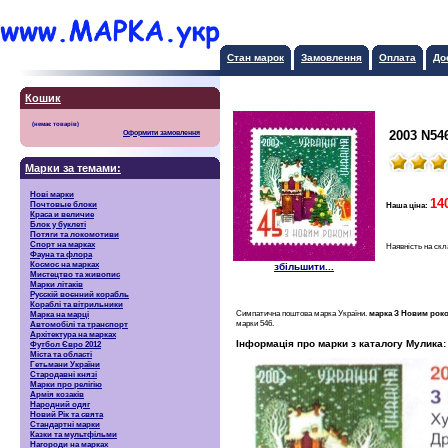
Стан марок
Замовлення
Оплата
До
Кошик
2003 N54
Оформити замовлення
Марки за темами:
Нові марки
14
Почтовые блоки
Наша ціна:
Краса и величие
Блок у буклеті
Потяги та локомотиви
Спорт на марках
Наявність на скл
Фауна та флора
Космос на марках
збільшити...
Мистецтво та живопис
Марки літаків
Русскiй воєнний корабль
Кораблі та вітрильники
Симпатична поштова марка України.
марка З Новим рок
Марка на марці
марки 546.
Автомобілі та транспорт
Архітектура на марках
Інформація про марки з каталогу Мулика:
Футбол Євро 2012
Міста та області
Гетьмани України
Стародавні князі
Марки про релігію
Армія козаків
Народний одяг
Новий Рік та свята
Стандартні марки
Казки та мультфільми
Нагороди на марках