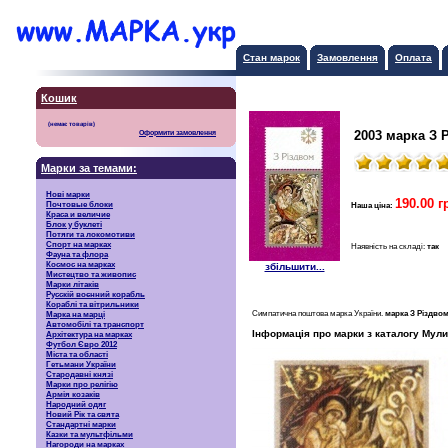
Стан марок
Замовлення
Оплата
Кошик
2003 марка З
Оформити замовлення
Марки за темами:
Нові марки
190.00 г
Почтовые блоки
Наша ціна:
Краса и величие
Блок у буклеті
Потяги та локомотиви
Спорт на марках
Наявність на складі:
так
Фауна та флора
Космос на марках
збільшити...
Мистецтво та живопис
Марки літаків
Русскiй воєнний корабль
Кораблі та вітрильники
Симпатична поштова марка України.
марка З Різдв
Марка на марці
Автомобілі та транспорт
Інформація про марки з каталогу Мули
Архітектура на марках
Футбол Євро 2012
Міста та області
Гетьмани України
Стародавні князі
Марки про релігію
Армія козаків
Народний одяг
Новий Рік та свята
Стандартні марки
Казки та мультфільми
Нагороди на марках