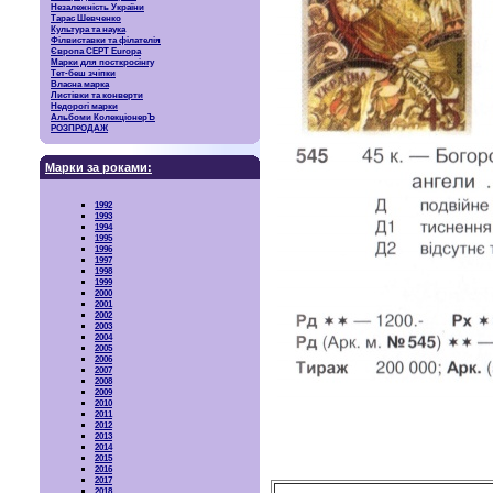
Незалежність України
Тарас Шевченко
Культура та наука
Філвиставки та філателія
Європа CEPT Europa
Марки для посткросінгу
Тет-беш зчіпки
Власна марка
Листівки та конверти
Недорогі марки
Альбоми КолекціонерЪ
РОЗПРОДАЖ
Марки за роками:
1992
1993
1994
1995
1996
1997
1998
1999
2000
2001
2002
2003
2004
2005
2006
2007
2008
2009
2010
2011
2012
2013
2014
2015
2016
2017
2018