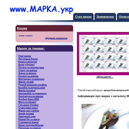
Стан марок
Замовлення
Оплат
Кошик
Оформити замовлення
Марки за темами:
Нові марки
Почтовые блоки
Краса и величие
Блок у буклеті
Потяги та локомотиви
Спорт на марках
Фауна та флора
Космос на марках
збільшити...
Мистецтво та живопис
Марки літаків
Русскiй воєнний корабль
Кораблі та вітрильники
Повний марочний аркуш.
аркуш Ковзанярський
Марка на марці
Автомобілі та транспорт
Інформація про марки з каталогу М
Архітектура на марках
Футбол Євро 2012
Міста та області
Гетьмани України
Стародавні князі
Марки про релігію
Армія козаків
Народний одяг
Новий Рік та свята
Стандартні марки
Казки та мультфільми
Нагороди на марках