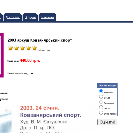
а
Доставка
Відгуки
Контакти
2003 аркуш Ковзанярський спорт
(33 голосів)
440.00 грн.
Наша ціна:
Наявність на складі:
так
Оцініть товар!
Відмінно!
 спорт
.
Добре
улика:
Середньо
Погано
Дуже погано