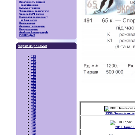
Незалежність України
Тарас Шевченко
Культура та наука
Філвиставки та філателія
Європа CEPT Europa
Марки для посткросінгу
Тет-беш зчіпки
Власна марка
Листівки та конверти
Недорогі марки
Альбоми КолекціонерЪ
РОЗПРОДАЖ
Марки за роками:
1992
1993
1994
1995
1996
1997
1998
1999
2000
2001
2002
2003
2004
2005
2006
2007
2008
2009
2010
1996 Олімпійські і
2011
2012
2013
2014
2015
2010 Тарас 
2016
2017
2018