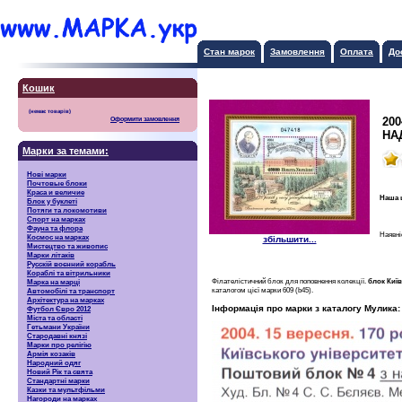
Стан марок
Замовлення
Оплата
До
Кошик
200
Оформити замовлення
НА
Марки за темами:
Нові марки
Почтовые блоки
Краса и величие
Наша 
Блок у буклеті
Потяги та локомотиви
Спорт на марках
Фауна та флора
Наявні
Космос на марках
збільшити...
Мистецтво та живопис
Марки літаків
Русскiй воєнний корабль
Кораблі та вітрильники
Філателістичний блок для поповнення колекції.
блок Киї
Марка на марці
каталогом цієї марки 609 (b45).
Автомобілі та транспорт
Архітектура на марках
Інформація про марки з каталогу Мулика:
Футбол Євро 2012
Міста та області
Гетьмани України
Стародавні князі
Марки про релігію
Армія козаків
Народний одяг
Новий Рік та свята
Стандартні марки
Казки та мультфільми
Нагороди на марках