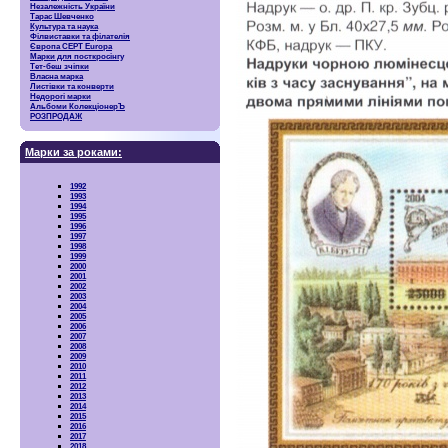
Незалежність України
Тарас Шевченко
Культура та наука
Філвиставки та філателія
Європа CEPT Europa
Марки для посткросінгу
Тет-беш зчіпки
Власна марка
Листівки та конверти
Недорогі марки
Альбоми КолекціонерЪ
РОЗПРОДАЖ
Марки за роками:
1992
1993
1994
1995
1996
1997
1998
1999
2000
2001
2002
2003
2004
2005
2006
2007
2008
2009
2010
2011
2012
2013
2014
2015
2016
2017
2018