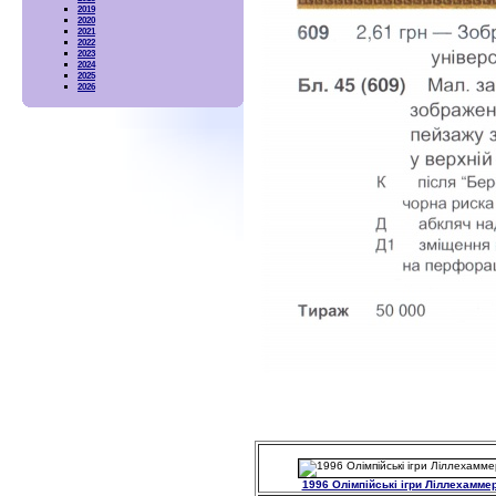
2019
2020
2021
2022
2023
2024
2025
2026
1996 Олімпійські ігри Ліллехамме