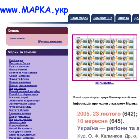
Стан марок
Замовлення
Оплата
До
Кошик
Оформити замовлення
Марки за темами:
Нові марки
Почтовые блоки
Краса и величие
Блок у буклеті
Потяги та локомотиви
Спорт на марках
Фауна та флора
Космос на марках
збільшити...
Мистецтво та живопис
Марки літаків
Русскiй воєнний корабль
Кораблі та вітрильники
Повний марочний аркуш.
аркуш Житомирська область
.
Марка на марці
Автомобілі та транспорт
Інформація про марки з каталогу Мулика:
Архітектура на марках
Футбол Євро 2012
Міста та області
Гетьмани України
Стародавні князі
Марки про релігію
Армія козаків
Народний одяг
Новий Рік та свята
Стандартні марки
Казки та мультфільми
Нагороди на марках