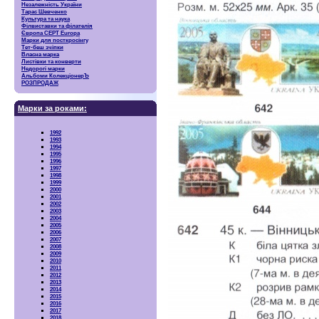
Незалежність України
Тарас Шевченко
Культура та наука
Філвиставки та філателія
Європа CEPT Europa
Марки для посткросінгу
Тет-беш зчіпки
Власна марка
Листівки та конверти
Недорогі марки
Альбоми КолекціонерЪ
РОЗПРОДАЖ
Марки за роками:
1992
1993
1994
1995
1996
1997
1998
1999
2000
2001
2002
2003
2004
2005
2006
2007
2008
2009
2010
2011
2012
2013
2014
2015
2016
2017
2018