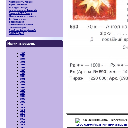
Незалежність України
Тарас Шевченко
Культура та наука
Філвиставки та філателія
Європа CEPT Europa
Марки для посткросінгу
Тет-беш зчіпки
Власна марка
Листівки та конверти
Недорогі марки
Альбоми КолекціонерЪ
РОЗПРОДАЖ
Марки за роками:
1992
1993
1994
1995
1996
1997
1998
1999
2000
2001
2002
2003
2004
2005
2006
2007
2008
2009
2010
2011
2012
2013
2014
2015
2016
1996 Олімпійські ігри Ліллехаммер
2017
2018