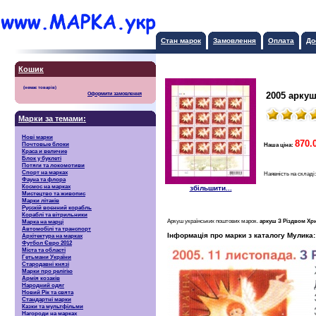
Стан марок
Замовлення
Оплата
До
Кошик
2005 арку
Оформити замовлення
Марки за темами:
Нові марки
870.
Почтовые блоки
Наша ціна:
Краса и величие
Блок у буклеті
Потяги та локомотиви
Спорт на марках
Наявність на складі
Фауна та флора
Космос на марках
збільшити...
Мистецтво та живопис
Марки літаків
Русскiй воєнний корабль
Кораблі та вітрильники
Аркуш українських поштових марок.
аркуш З Різдвом Хр
Марка на марці
Автомобілі та транспорт
Інформація про марки з каталогу Мулика:
Архітектура на марках
Футбол Євро 2012
Міста та області
Гетьмани України
Стародавні князі
Марки про релігію
Армія козаків
Народний одяг
Новий Рік та свята
Стандартні марки
Казки та мультфільми
Нагороди на марках