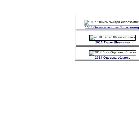
1996 Олімпійські ігри Ліллехамме
2010 Тарас Шевченко
2014 Одеська область