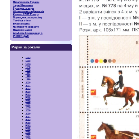
Незалежність України
Тарас Шевченко
Культура та наука
Філвиставки та філателія
Європа CEPT Europa
Марки для посткросінгу
Тет-беш зчіпки
Власна марка
Листівки та конверти
Недорогі марки
Альбоми КолекціонерЪ
РОЗПРОДАЖ
Марки за роками:
1992
1993
1994
1995
1996
1997
1998
1999
2000
2001
2002
2003
2004
2005
2006
2007
2008
2009
2010
2011
2012
2013
2014
2015
2016
2017
2018