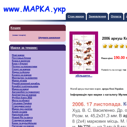
Стан марок
Замовлення
Оплата
Кошик
2006 аркуш К
Оформити замовлення
Марки за темами:
Нові марки
190.00 
Почтовые блоки
Наша ціна:
Краса и величие
Блок у буклеті
Потяги та локомотиви
Спорт на марках
Наявність на складі:
так
Фауна та флора
Космос на марках
збільшити...
Мистецтво та живопис
Марки літаків
Русскiй воєнний корабль
Кораблі та вітрильники
Малий аркуш поштових марок.
аркуш Коні України
.
Марка на марці
Автомобілі та транспорт
Інформація про марки з каталогу Мулик
Архітектура на марках
Футбол Євро 2012
Міста та області
Гетьмани України
Стародавні князі
Марки про релігію
Армія козаків
Народний одяг
Новий Рік та свята
Стандартні марки
Казки та мультфільми
Нагороди на марках