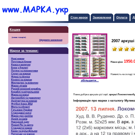
Стан марок
Замовлення
Оплата
Д
Кошик
2007 аркуші
Оформити замовлення
Марки за темами:
Нові марки
1950.0
Почтовые блоки
Наша ціна:
Краса и величие
Блок у буклеті
Потяги та локомотиви
Спорт на марках
Наявність на складі:
т
Фауна та флора
Космос на марках
збільшити...
Мистецтво та живопис
Марки літаків
Русскiй воєнний корабль
Кораблі та вітрильники
Повна добірка аркушів цієї серії.
аркуші Локомотивобуд
Марка на марці
Автомобілі та транспорт
Інформація про марки з каталогу Мулика
Архітектура на марках
Футбол Євро 2012
Міста та області
Гетьмани України
Стародавні князі
Марки про релігію
Армія козаків
Народний одяг
Новий Рік та свята
Стандартні марки
Казки та мультфільми
Нагороди на марках