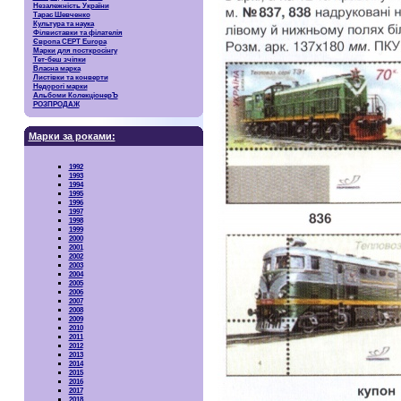
Незалежність України
Тарас Шевченко
Культура та наука
Філвиставки та філателія
Європа CEPT Europa
Марки для посткросінгу
Тет-беш зчіпки
Власна марка
Листівки та конверти
Недорогі марки
Альбоми КолекціонерЪ
РОЗПРОДАЖ
Марки за роками:
1992
1993
1994
1995
1996
1997
1998
1999
2000
2001
2002
2003
2004
2005
2006
2007
2008
2009
2010
2011
2012
2013
2014
2015
2016
2017
2018